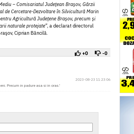
 Mediu – Comisariatul Judeţean Braşov, Gărzii
nal de Cercetare-Dezvoltare în Silvicultură Marin
 pentru Agricultură Judeţene Braşov, precum şi
arii naturale protejate”
, a declarat directorul
raşov, Ciprian Băncilă.
+0
-0
2023-08-23 11:23:06
eni. Precum in padure asa si in oras.'