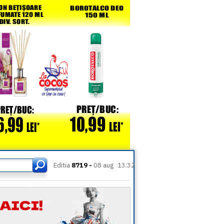
Editia
8719 -
08 aug
13:32