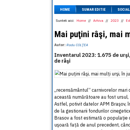
HOME
SUMAR EDITIE
SOCIAL
Sunteti aici:
Home
//
Arhiva
//
2023
//
Ed
Mai puţini râşi, mai m
Autor:
Radu COLŢEA
Inventarul 2023: 1.675 de urşi,
de râşi
„recensământul” carnivorelor mari d
această numărătoare au fost ursul, lu
Astfel, potivit datelor APM Braşov, în
de la gestionarii fondurilor cinegetic
Brasov a fost estimată o populaţie 
uşoară faţă de anul precedent, cân