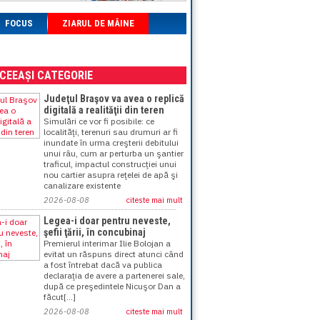
FOCUS
ZIARUL DE MÂINE
ACEEAȘI CATEGORIE
Judeţul Braşov va avea o replică
digitală a realităţii din teren
Simulări ce vor fi posibile: ce
localităţi, terenuri sau drumuri ar fi
inundate în urma creşterii debitului
unui râu, cum ar perturba un şantier
traficul, impactul construcţiei unui
nou cartier asupra reţelei de apă şi
canalizare existente
2026-08-08
citeste mai mult
Legea-i doar pentru neveste,
şefii ţării, în concubinaj
Premierul interimar Ilie Bolojan a
evitat un răspuns direct atunci când
a fost întrebat dacă va publica
declaraţia de avere a partenerei sale,
după ce preşedintele Nicuşor Dan a
făcut[...]
2026-08-08
citeste mai mult