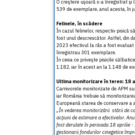
O creştere uşoară s-a înregistrat şi 
539 de exemplare, anul acesta, în j
Felinele, în scădere
În cazul felinelor, respectiv pisică 
fost unul descrescător. Astfel, din 
2023 efectivul la râs a fost evalu
înregistrau 301 exemplare.
În ceea ce priveşte pisicile sălbati
1.182, iar în acest an la 1.148 de e
Ultima monitorizare în teren: 18 a
Carnivorele monitorizate de APM sun
iar România trebuie să monitorizarea
Europeană starea de conservare a a
„În vederea monitorizării stării de 
acţiuni de estimare a efectivelor. Anu
fost derulate în perioada 18 aprilie 
gestionarii fondurilor cinegetice împ