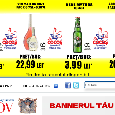
urs BNR
1 EUR
= 4.9774 RON
1 USD
= 4.3833 RON
1 GBP
= 5.8304 RON
1 XAU
= 464.4611 RON
1 AED
= 1.1933 RON
1 AUD
= 2.7957 RON
1 BGN
= 2.5449 RON