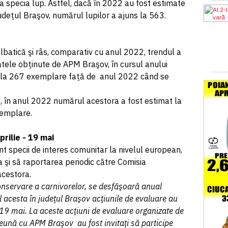
la specia lup. Astfel, dacă în 2022 au fost estimate
udeţul Braşov, numărul lupilor a ajuns la 563.
sălbatică şi râs, comparativ cu anul 2022, trendul a
datele obţinute de APM Braşov, în cursul anului
at la 267 exemplare faţă de anul 2022 când se
ce, în anul 2022 numărul acestora a fost estimat la
xemplare.
prilie - 19 mai
t specii de interes comunitar la nivelul european,
 şi să raportarea periodic către Comisia
cestora.
conservare a carnivorelor, se desfăşoară anual
l acesta în judeţul Braşov acţiunile de evaluare au
- 19 mai. La aceste acţiuni de evaluare organizate de
reună cu APM Braşov au fost invitaţi să participe