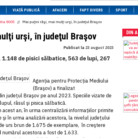
1 BRL
= 0.7714 RON
VIAȚĂ PUBLICĂ
1 CAD
= 3.1559 RON
AFACERI
FAPT DIVERS
SPORT
1 CHF
= 5.2813 RON
1 CNY
= 0.6015 RON
itia 8005
//
Mai puţini râşi, mai mulţi urşi, în judeţul Braşov
1 CZK
= 0.1993 RON
DIN 
1 DKK
= 0.6668 RON
ulţi urşi, în judeţul Braşov
1 EGP
= 0.0860 RON
1 HUF
= 1.2223 RON
Publicat la
23 august 2023
1 INR
= 0.0513 RON
1 JPY
= 3.0556 RON
 1.148 de pisici sălbatice, 563 de lupi, 267
1 KRW
= 0.3047 RON
1 MDL
= 0.2538 RON
1 MXN
= 0.2227 RON
1 NOK
= 0.4191 RON
Agenţia pentru Protecţia Mediului
1 NZD
= 2.6097 RON
(Braşov) a finalizat
1 PLN
= 1.1646 RON
1 RSD
= 0.0425 RON
in judeţul Braşov pe anul 2023. Speciile vizate de
1 RUB
= 0.0530 RON
pul, râsul şi pisica sălbatică.
1 SEK
= 0.4526 RON
 acest an, în urma centralizării informaţiilor primite
1 TRY
= 0.1141 RON
1 UAH
= 0.1048 RON
e şi în urma analizării acestora, la nivelul judeţului
1 XDR
= 5.9383 RON
de urs brun de 1.675 de exemplare, în creştere
1 ZAR
= 0.2318 RON
d numărul acestora a fost de 1.633.