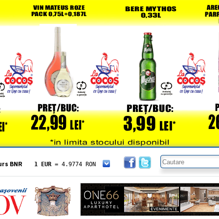
urs BNR
1 EUR
= 4.9774 RON
1 USD
= 4.3833 RON
1 GBP
= 5.8304 RON
1 XAU
= 464.4611 RON
1 AED
= 1.1933 RON
1 AUD
= 2.7957 RON
1 BGN
= 2.5449 RON