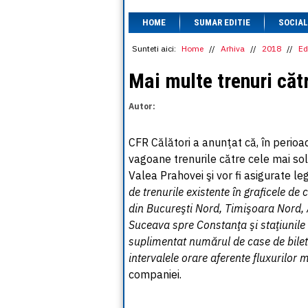
HOME
SUMAR EDITIE
SOCIAL
Sunteti aici:
Home
//
Arhiva
//
2018
//
Ed
Mai multe trenuri căt
Autor:
CFR Călători a anunţat că, în perioad
vagoane trenurile către cele mai solic
Valea Prahovei şi vor fi asigurate le
de trenurile existente în graficele de c
din Bucureşti Nord, Timişoara Nord, 
Suceava spre Constanţa şi staţiunile 
suplimentat numărul de case de bilete 
intervalele orare aferente fluxurilor 
companiei.