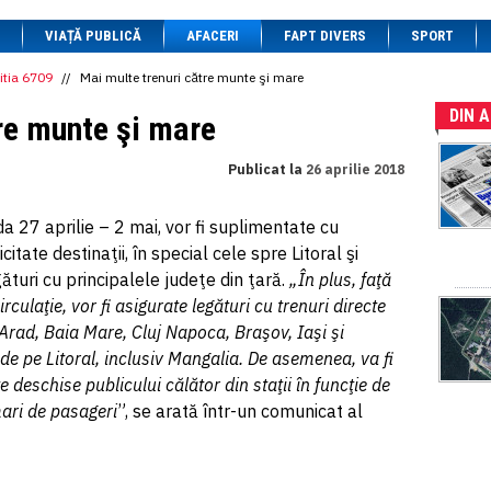
1 BRL
= 0.7714 RON
VIAȚĂ PUBLICĂ
1 CAD
= 3.1559 RON
AFACERI
FAPT DIVERS
SPORT
1 CHF
= 5.2813 RON
1 CNY
= 0.6015 RON
itia 6709
//
Mai multe trenuri către munte şi mare
1 CZK
= 0.1993 RON
DIN 
1 DKK
= 0.6668 RON
re munte şi mare
1 EGP
= 0.0860 RON
1 HUF
= 1.2223 RON
Publicat la
26 aprilie 2018
1 INR
= 0.0513 RON
1 JPY
= 3.0556 RON
1 KRW
= 0.3047 RON
a 27 aprilie – 2 mai, vor fi suplimentate cu
1 MDL
= 0.2538 RON
itate destinaţii, în special cele spre Litoral şi
1 MXN
= 0.2227 RON
1 NOK
= 0.4191 RON
gături cu principalele judeţe din ţară.
„În plus, faţă
1 NZD
= 2.6097 RON
irculaţie, vor fi asigurate legături cu trenuri directe
1 PLN
= 1.1646 RON
Arad, Baia Mare, Cluj Napoca, Braşov, Iaşi şi
1 RSD
= 0.0425 RON
1 RUB
= 0.0530 RON
de pe Litoral, inclusiv Mangalia. De asemenea, va fi
1 SEK
= 0.4526 RON
deschise publicului călător din staţii în funcţie de
1 TRY
= 0.1141 RON
mari de pasageri
”, se arată într-un comunicat al
1 UAH
= 0.1048 RON
1 XDR
= 5.9383 RON
1 ZAR
= 0.2318 RON