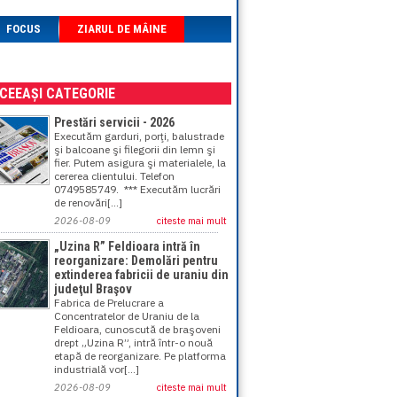
FOCUS
ZIARUL DE MÂINE
ACEEAȘI CATEGORIE
Prestări servicii - 2026
Executăm garduri, porţi, balustrade
şi balcoane şi filegorii din lemn şi
fier. Putem asigura şi materialele, la
cererea clientului. Telefon
0749585749. *** Executăm lucrări
de renovări[...]
2026-08-09
citeste mai mult
„Uzina R” Feldioara intră în
reorganizare: Demolări pentru
extinderea fabricii de uraniu din
judeţul Braşov
Fabrica de Prelucrare a
Concentratelor de Uraniu de la
Feldioara, cunoscută de braşoveni
drept „Uzina R”, intră într-o nouă
etapă de reorganizare. Pe platforma
industrială vor[...]
2026-08-09
citeste mai mult