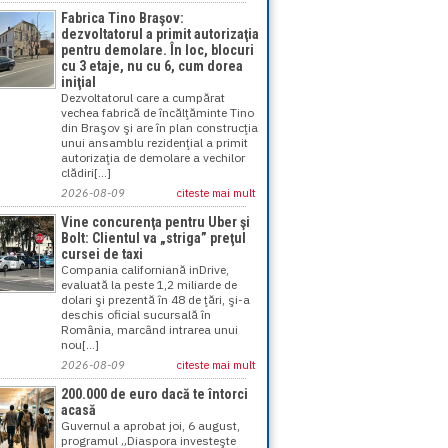
Fabrica Tino Braşov:
dezvoltatorul a primit autorizaţia
pentru demolare. În loc, blocuri
cu 3 etaje, nu cu 6, cum dorea
iniţial
Dezvoltatorul care a cumpărat
vechea fabrică de încălţăminte Tino
din Braşov şi are în plan construcţia
unui ansamblu rezidenţial a primit
autorizaţia de demolare a vechilor
clădiri[...]
2026-08-09
citeste mai mult
Vine concurenţa pentru Uber şi
Bolt: Clientul va „striga” preţul
cursei de taxi
Compania californiană inDrive,
evaluată la peste 1,2 miliarde de
dolari şi prezentă în 48 de ţări, şi-a
deschis oficial sucursală în
România, marcând intrarea unui
nou[...]
2026-08-09
citeste mai mult
200.000 de euro dacă te întorci
acasă
Guvernul a aprobat joi, 6 august,
programul „Diaspora investeşte