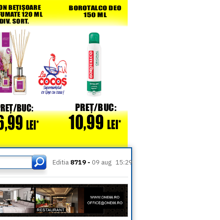
Editia
8719 -
09 aug
15:29