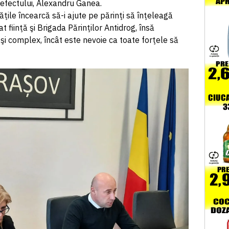
Prefectului, Alexandru Ganea.
tăţile încearcă să-i ajute pe părinţi să înţeleagă
at fiinţă şi Brigada Părinţilor Antidrog, însă
i complex, încât este nevoie ca toate forţele să