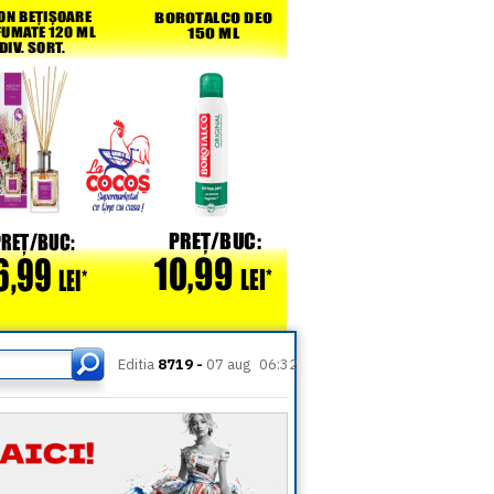
Editia
8719 -
07 aug
06:32