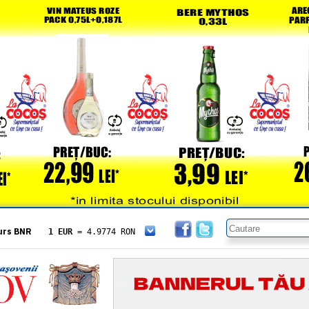
urs BNR
1 EUR
= 4.9774 RON
1 USD
= 4.3833 RON
1 GBP
= 5.8304 RON
1 XAU
= 464.4611 RON
1 AED
= 1.1933 RON
1 AUD
= 2.7957 RON
1 BGN
= 2.5449 RON