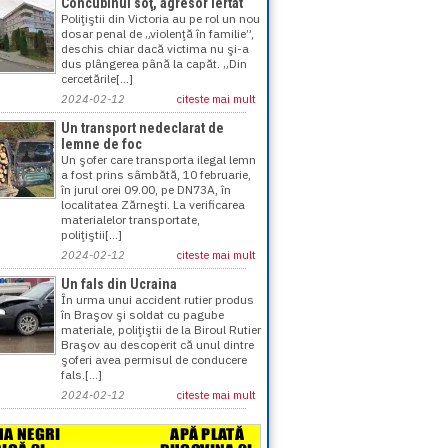
Concubinul soţ, agresor iertat
Poliţiştii din Victoria au pe rol un nou
dosar penal de „violenţă în familie”,
deschis chiar dacă victima nu şi-a
dus plângerea până la capăt. „Din
cercetările[...]
2024-02-12
citeste mai mult
Un transport nedeclarat de
lemne de foc
Un şofer care transporta ilegal lemn
a fost prins sâmbătă, 10 februarie,
în jurul orei 09.00, pe DN73A, în
localitatea Zărneşti. La verificarea
materialelor transportate,
poliţiştii[...]
2024-02-12
citeste mai mult
Un fals din Ucraina
În urma unui accident rutier produs
în Braşov şi soldat cu pagube
materiale, poliţiştii de la Biroul Rutier
Braşov au descoperit că unul dintre
şoferi avea permisul de conducere
fals.[...]
2024-02-12
citeste mai mult