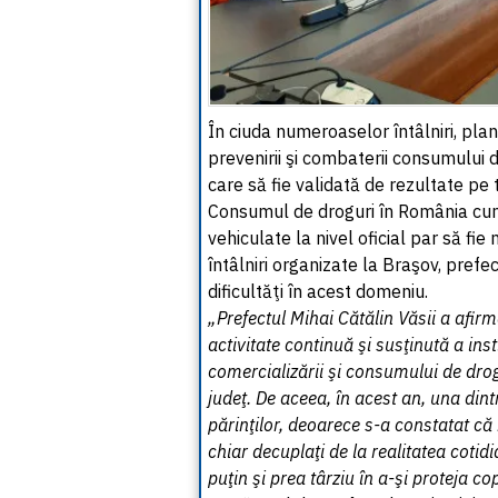
În ciuda numeroaselor întâlniri, plan
prevenirii şi combaterii consumului de
care să fie validată de rezultate pe 
Consumul de droguri în România cuno
vehiculate la nivel oficial par să fie
întâlniri organizate la Braşov, pref
dificultăţi în acest domeniu.
„Prefectul Mihai Cătălin Văsii a afirma
activitate continuă şi susţinută a inst
comercializării şi consumului de dro
judeţ. De aceea, în acest an, una dintr
părinţilor, deoarece s-a constatat că
chiar decuplaţi de la realitatea cotid
puţin şi prea târziu în a-şi proteja co