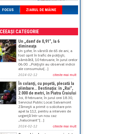
FOCUS
ZIARUL DE MÂINE
ACEEAȘI CATEGORIE
Un „damf de 0,91”, la 6
dimineaţa
Un şofer, în vârstă de 65 de ani, a
fost oprit în trafic de poliţişti,
sâmbătă, 10 februarie, în jurul orelor
06.00. „Poliţiştii au observat indicii
ale consumului[...]
2024-02-12
citeste mai mult
În colanţi, cu poşetă, plecată la
plimbare… Destinaţia: în „Rai”,
2.000 de metri, în Piatra Craiului
Joi, 8 februarie, în jurul orei 18.30,
Serviciul Public Local Salvamont
Zărneşti a primit o solicitare prin
apel la 112, pentru a interveni de
urgenţă într-un nou caz
„halucinant”[...]
2024-02-12
citeste mai mult