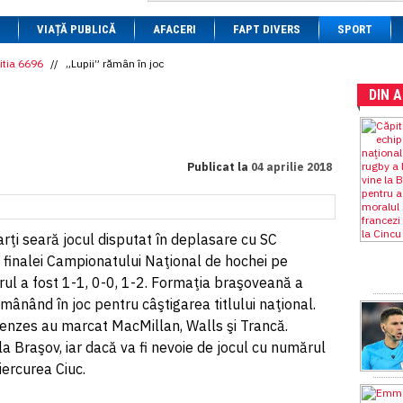
1 BRL
= 0.7714 RON
VIAȚĂ PUBLICĂ
1 CAD
= 3.1559 RON
AFACERI
FAPT DIVERS
SPORT
1 CHF
= 5.2813 RON
1 CNY
= 0.6015 RON
itia 6696
//
„Lupii” rămân în joc
1 CZK
= 0.1993 RON
DIN 
1 DKK
= 0.6668 RON
1 EGP
= 0.0860 RON
1 HUF
= 1.2223 RON
1 INR
= 0.0513 RON
1 JPY
= 3.0556 RON
Publicat la
04 aprilie 2018
1 KRW
= 0.3047 RON
1 MDL
= 0.2538 RON
1 MXN
= 0.2227 RON
1 NOK
= 0.4191 RON
ţi seară jocul disputat în deplasare cu SC
1 NZD
= 2.6097 RON
1 PLN
= 1.1646 RON
ul finalei Campionatului Naţional de hochei pe
1 RSD
= 0.0425 RON
orul a fost 1-1, 0-0, 1-2. Formaţia braşoveană a
1 RUB
= 0.0530 RON
mânând în joc pentru câştigarea titlului naţional.
1 SEK
= 0.4526 RON
1 TRY
= 0.1141 RON
enzes au marcat MacMillan, Walls şi Trancă.
1 UAH
= 0.1048 RON
a Braşov, iar dacă va fi nevoie de jocul cu numărul
1 XDR
= 5.9383 RON
iercurea Ciuc.
1 ZAR
= 0.2318 RON