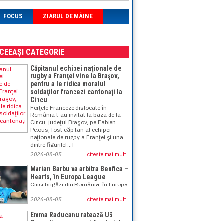
FOCUS
ZIARUL DE MÂINE
ACEEAȘI CATEGORIE
Căpitanul echipei naţionale de
rugby a Franţei vine la Braşov,
pentru a le ridica moralul
soldaţilor francezi cantonaţi la
Cincu
Forţele Franceze dislocate în
România l-au invitat la baza de la
Cincu, judeţul Braşov, pe Fabien
Pelous, fost căpitan al echipei
naţionale de rugby a Franţei şi una
dintre figurile[...]
2026-08-05
citeste mai mult
Marian Barbu va arbitra Benfica –
Hearts, în Europa League
Cinci brigăzi din România, în Europa
2026-08-05
citeste mai mult
Emma Raducanu ratează US