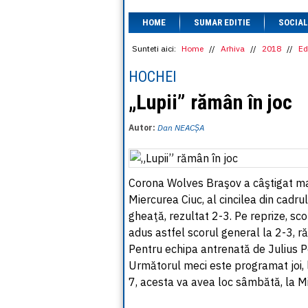
HOME
SUMAR EDITIE
SOCIAL
Sunteti aici:
Home
//
Arhiva
//
2018
//
Ed
HOCHEI
„Lupii” rămân în joc
Autor:
Dan NEACȘA
Corona Wolves Braşov a câştigat mar
Miercurea Ciuc, al cincilea din cadr
gheaţă, rezultat 2-3. Pe reprize, sc
adus astfel scorul general la 2-3, ră
Pentru echipa antrenată de Julius P
Următorul meci este programat joi, l
7, acesta va avea loc sâmbătă, la M