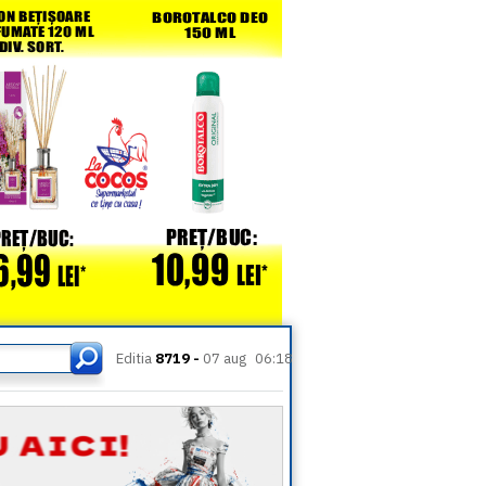
Editia
8719 -
07 aug
06:18