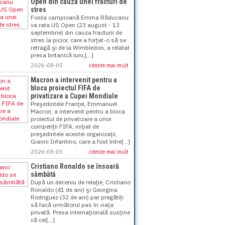
Open din cauza unei fracturi de
stres
Fosta campioană Emma Răducanu
va rata US Open (23 august - 13
septembrie) din cauza fracturii de
stres la picior, care a forţat-o să se
retragă şi de la Wimbledon, a relatat
presa britanică luni,[...]
2026-08-05
citeste mai mult
Macron a intervenit pentru a
bloca proiectul FIFA de
privatizare a Cupei Mondiale
Preşedintele Franţei, Emmanuel
Macron, a intervenit pentru a bloca
proiectul de privatizare a unor
competiţii FIFA, iniţiat de
preşedintele acestei organizaţii,
Gianni Infantino, care a fost între[...]
2026-08-05
citeste mai mult
Cristiano Ronaldo se însoară
sâmbătă
După un deceniu de relaţie, Cristiano
Ronaldo (41 de ani) şi Georgina
Rodriguez (32 de ani) par pregătiţi
să facă următorul pas în viaţa
privată. Presa internaţională susţine
că cei[...]