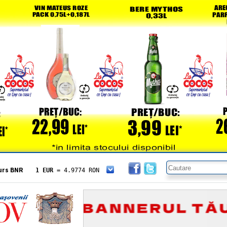
urs BNR
1 EUR
= 4.9774 RON
1 USD
= 4.3833 RON
1 GBP
= 5.8304 RON
1 XAU
= 464.4611 RON
1 AED
= 1.1933 RON
1 AUD
= 2.7957 RON
1 BGN
= 2.5449 RON