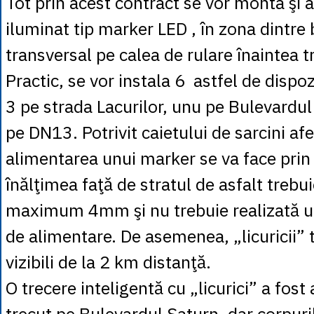
Tot prin acest contract se vor monta şi 
iluminat tip marker LED , în zona dintre 
transversal pe calea de rulare înaintea tr
Practic, se vor instala 6 astfel de dispoz
3 pe strada Lacurilor, unu pe Bulevardul
pe DN13. Potrivit caietului de sarcini afer
alimentarea unui marker se va face prin 
înălţimea faţă de stratul de asfalt trebui
maximum 4mm şi nu trebuie realizată u
de alimentare. De asemenea, „licuricii” t
vizibili de la 2 km distanţă.
O trecere inteligentă cu „licurici” a fos
trecut pe Bulevardul Saturn, dar corpuri