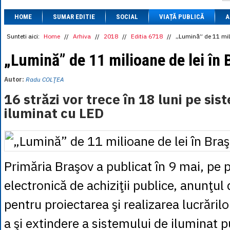
1 BRL
= 0.7714 
HOME
SUMAR EDITIE
SOCIAL
VIAȚĂ PUBLICĂ
1 CAD
= 3.1559 
A
1 CHF
= 5.2813 
1 CNY
= 0.6015 
Sunteti aici:
Home
//
Arhiva
//
2018
//
Editia 6718
//
„Lumină” de 11 mili
1 CZK
= 0.1993 
1 DKK
= 0.6668 
„Lumină” de 11 milioane de lei în
1 EGP
= 0.0860 
1 HUF
= 1.2223 
Autor:
Radu COLŢEA
1 INR
= 0.0513 
1 JPY
= 3.0556 
16 străzi vor trece în 18 luni pe sis
1 KRW
= 0.3047 
iluminat cu LED
1 MDL
= 0.2538 
1 MXN
= 0.2227 
1 NOK
= 0.4191 
1 NZD
= 2.6097 
1 PLN
= 1.1646 
1 RSD
= 0.0425 
Primăria Braşov a publicat în 9 mai, pe 
1 RUB
= 0.0530 
1 SEK
= 0.4526 
electronică de achiziţii publice, anunţul 
1 TRY
= 0.1141 
1 UAH
= 0.1048 
pentru proiectarea şi realizarea lucrări
1 XDR
= 5.9383 
1 ZAR
= 0.2318 
a şi extindere a sistemului de iluminat p