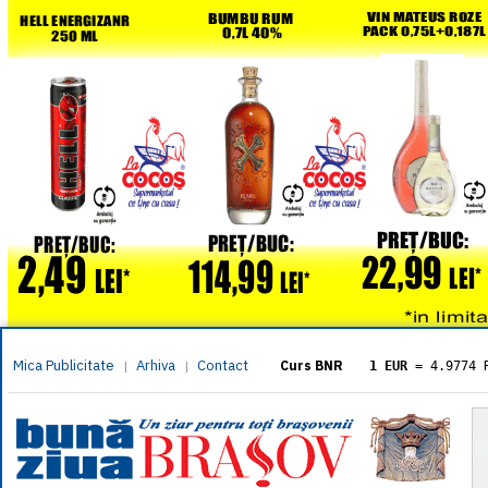
Mica Publicitate
Arhiva
Contact
|
|
Curs BNR
1 EUR
= 4.9774 
1 USD
= 4.3833 
1 GBP
= 5.8304 
1 XAU
= 464.461
1 AED
= 1.1933 
1 AUD
= 2.7957 
1 BGN
= 2.5449 