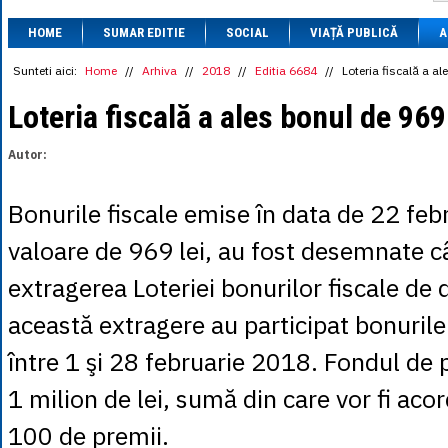
1 BRL
= 0.7714 
HOME
SUMAR EDITIE
SOCIAL
VIAȚĂ PUBLICĂ
1 CAD
= 3.1559 
A
1 CHF
= 5.2813 
1 CNY
= 0.6015 
Sunteti aici:
Home
//
Arhiva
//
2018
//
Editia 6684
//
Loteria fiscală a al
1 CZK
= 0.1993 
1 DKK
= 0.6668 
Loteria fiscală a ales bonul de 969 
1 EGP
= 0.0860 
1 HUF
= 1.2223 
Autor:
1 INR
= 0.0513 
1 JPY
= 3.0556 
1 KRW
= 0.3047 
Bonurile fiscale emise în data de 22 feb
1 MDL
= 0.2538 
1 MXN
= 0.2227 
valoare de 969 lei, au fost desemnate c
1 NOK
= 0.4191 
1 NZD
= 2.6097 
extragerea Loteriei bonurilor fiscale de
1 PLN
= 1.1646 
1 RSD
= 0.0425 
această extragere au participat bonurile
1 RUB
= 0.0530 
1 SEK
= 0.4526 
între 1 şi 28 februarie 2018. Fondul de 
1 TRY
= 0.1141 
1 UAH
= 0.1048 
1 milion de lei, sumă din care vor fi aco
1 XDR
= 5.9383 
1 ZAR
= 0.2318 
100 de premii.