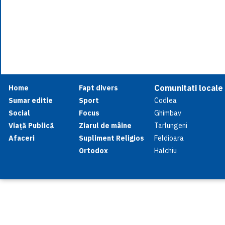
Comunitati locale
Home
Fapt divers
Sumar editie
Sport
Codlea
Social
Focus
Ghimbav
Viață Publică
Ziarul de mâine
Tarlungeni
Afaceri
Supliment Religios
Feldioara
Ortodox
Halchiu