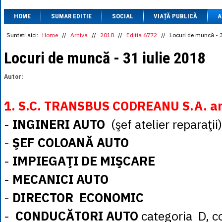
1 BRL
= 0.7714 
HOME
SUMAR EDITIE
SOCIAL
VIAȚĂ PUBLICĂ
1 CAD
= 3.1559 
A
1 CHF
= 5.2813 
1 CNY
= 0.6015 
Sunteti aici:
Home
//
Arhiva
//
2018
//
Editia 6772
//
Locuri de muncă - 3
1 CZK
= 0.1993 
1 DKK
= 0.6668 
Locuri de muncă - 31 iulie 2018
1 EGP
= 0.0860 
1 HUF
= 1.2223 
Autor:
1 INR
= 0.0513 
1 JPY
= 3.0556 
1 KRW
= 0.3047 
1. S.C. TRANSBUS CODREANU S.A. a
1 MDL
= 0.2538 
1 MXN
= 0.2227 
-
INGINERI AUTO
(şef atelier reparaţii)
1 NOK
= 0.4191 
1 NZD
= 2.6097 
-
ŞEF COLOANĂ AUTO
1 PLN
= 1.1646 
1 RSD
= 0.0425 
-
IMPIEGAŢI DE MIŞCARE
1 RUB
= 0.0530 
1 SEK
= 0.4526 
-
MECANICI AUTO
1 TRY
= 0.1141 
1 UAH
= 0.1048 
-
DIRECTOR ECONOMIC
1 XDR
= 5.9383 
1 ZAR
= 0.2318 
-
CONDUCĂTORI AUTO
categoria D, c