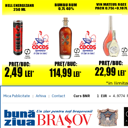
Mica Publicitate
Arhiva
Contact
|
|
Curs BNR
1 EUR
= 4.9774 
1 USD
= 4.3833 
1 GBP
= 5.8304 
1 XAU
= 464.461
1 AED
= 1.1933 
1 AUD
= 2.7957 
1 BGN
= 2.5449 