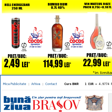
Mica Publicitate
Arhiva
Contact
|
|
Curs BNR
1 EUR
= 4.9774 
1 USD
= 4.3833 
1 GBP
= 5.8304 
1 XAU
= 464.461
1 AED
= 1.1933 
1 AUD
= 2.7957 
1 BGN
= 2.5449 