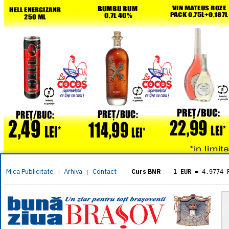
Mica Publicitate
Arhiva
Contact
|
|
Curs BNR
1 EUR
= 4.9774 
1 USD
= 4.3833 
1 GBP
= 5.8304 
1 XAU
= 464.461
1 AED
= 1.1933 
1 AUD
= 2.7957 
1 BGN
= 2.5449 