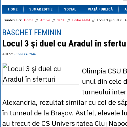
1 BRL
= 0.7714 
HOME
SUMAR EDITIE
SOCIAL
VIAȚĂ PUBLICĂ
1 CAD
= 3.1559 
A
1 CHF
= 5.2813 
1 CNY
= 0.6015 
Sunteti aici:
Home
//
Arhiva
//
2018
//
Editia 6684
//
Locul 3 şi duel cu A
1 CZK
= 0.1993 
1 DKK
= 0.6668 
BASCHET FEMININ
1 EGP
= 0.0860 
1 HUF
= 1.2223 
Locul 3 şi duel cu Aradul în sfertu
1 INR
= 0.0513 
1 JPY
= 3.0556 
Autor:
Iulian CUIBAR
1 KRW
= 0.3047 
1 MDL
= 0.2538 
1 MXN
= 0.2227 
Olimpia CSU B
1 NOK
= 0.4191 
1 NZD
= 2.6097 
unul din cele 
1 PLN
= 1.1646 
1 RSD
= 0.0425 
turneului inte
1 RUB
= 0.0530 
1 SEK
= 0.4526 
Alexandria, rezultat similar cu cel de s
1 TRY
= 0.1141 
1 UAH
= 0.1048 
în turneul de la Braşov. Astfel, elevele 
1 XDR
= 5.9383 
1 ZAR
= 0.2318 
au trecut de CS Universitatea Cluj Napo