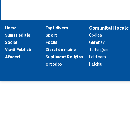
Comunitati locale
Home
Fapt divers
Sumar editie
Sport
Codlea
Social
Focus
Ghimbav
Viață Publică
Ziarul de mâine
Tarlungeni
Afaceri
Supliment Religios
Feldioara
Ortodox
Halchiu