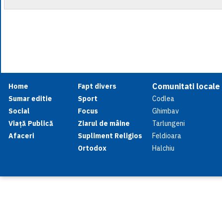
Comunitati locale
Home
Fapt divers
Sumar editie
Sport
Codlea
Social
Focus
Ghimbav
Viață Publică
Ziarul de mâine
Tarlungeni
Afaceri
Supliment Religios
Feldioara
Ortodox
Halchiu