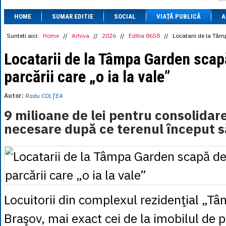
1 BRL
= 0.7714 
HOME
SUMAR EDITIE
SOCIAL
VIAȚĂ PUBLICĂ
1 CAD
= 3.1559 
A
1 CHF
= 5.2813 
1 CNY
= 0.6015 
Sunteti aici:
Home
//
Arhiva
//
2026
//
Editia 8658
//
Locatarii de la Tâm
1 CZK
= 0.1993 
1 DKK
= 0.6668 
Locatarii de la Tâmpa Garden sca
1 EGP
= 0.0860 
parcării care „o ia la vale”
1 HUF
= 1.2223 
1 INR
= 0.0513 
1 JPY
= 3.0556 
Autor:
Radu COLŢEA
1 KRW
= 0.3047 
1 MDL
= 0.2538 
9 milioane de lei pentru consolidare
1 MXN
= 0.2227 
necesare după ce terenul început s
1 NOK
= 0.4191 
1 NZD
= 2.6097 
1 PLN
= 1.1646 
1 RSD
= 0.0425 
1 RUB
= 0.0530 
1 SEK
= 0.4526 
1 TRY
= 0.1141 
1 UAH
= 0.1048 
Locuitorii din complexul rezidenţial „T
1 XDR
= 5.9383 
1 ZAR
= 0.2318 
Braşov, mai exact cei de la imobilul de 