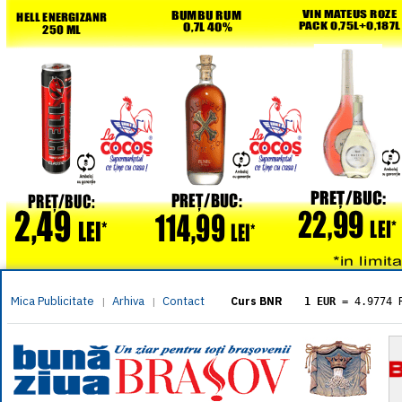
Mica Publicitate
Arhiva
Contact
|
|
Curs BNR
1 EUR
= 4.9774 
1 USD
= 4.3833 
1 GBP
= 5.8304 
1 XAU
= 464.461
1 AED
= 1.1933 
1 AUD
= 2.7957 
1 BGN
= 2.5449 