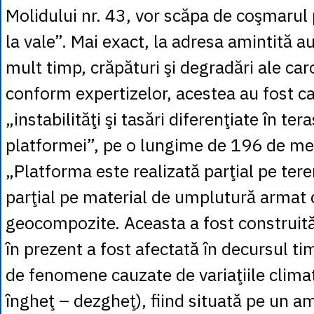
Molidului nr. 43, vor scăpa de coşmarul p
la vale”. Mai exact, la adresa amintită a
mult timp, crăpături şi degradări ale caro
conform expertizelor, acestea au fost c
„instabilităţi şi tasări diferenţiate în te
platformei”, pe o lungime de 196 de me
„Platforma este realizată parţial pe tere
parţial pe material de umplutură armat c
geocompozite. Aceasta a fost construită
în prezent a fost afectată în decursul tim
de fenomene cauzate de variaţiile climati
îngheţ – dezgheţ), fiind situată pe un 