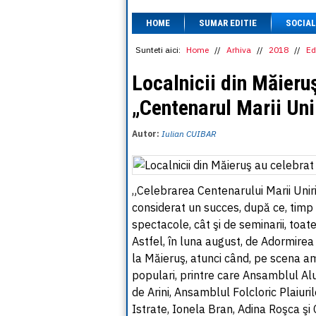
HOME
SUMAR EDITIE
SOCIAL
Sunteti aici:
Home
//
Arhiva
//
2018
//
Ed
Localnicii din Măieruş
„Centenarul Marii Uni
Autor:
Iulian CUIBAR
„Celebrarea Centenarului Marii Uniri
considerat un succes, după ce, timp d
spectacole, cât şi de seminarii, toat
Astfel, în luna august, de Adormirea 
la Măieruş, atunci când, pe scena am
populari, printre care Ansamblul Al
de Arini, Ansamblul Folcloric Plaiuril
Istrate, Ionela Bran, Adina Roşca şi 