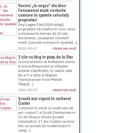
Vecinii „la negru” din bloc:
Fenomenul mută costurile
comune în spatele celorlalţi
proprietari
Deşi Legea 196/2018 obligă
proprietarii să notifice în scris orice
schimbare în termen de 10 zile,
fenomenul „locatarilor invizibili”
mută costurile comune în spatele[...]
2026-08-07
citeste mai mult
3 zile cu târg în piaţa de la Star
Gustul autentic al Ardealului revine
în inima Braşovului la sfârşitul
acestei săptămâni, în cadrul celei
de-a V-a ediţii a târgului
Transylvanian Food Market.
Târgul[...]
2026-08-07
citeste mai mult
Şcoală mai sigură în cartierul
Craiter
Construit în urmă cu multe zeci de
ani, corpul C al Şcolii Gimnaziale nr.
11 din Braşov (fosta Şcoală
Generală nr. 17 din Craiter) va intra
într-un proces de modernizare în
ceea[...]