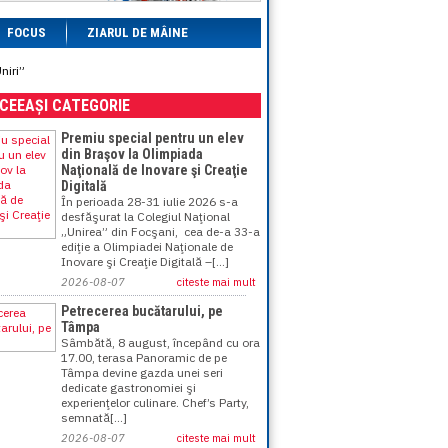
FOCUS
ZIARUL DE MÂINE
niri”
ACEEAȘI CATEGORIE
Premiu special pentru un elev
din Braşov la Olimpiada
Naţională de Inovare şi Creaţie
Digitală
În perioada 28-31 iulie 2026 s-a
desfăşurat la Colegiul Naţional
„Unirea” din Focşani, cea de-a 33-a
ediţie a Olimpiadei Naţionale de
Inovare şi Creaţie Digitală –[...]
2026-08-07
citeste mai mult
Petrecerea bucătarului, pe
Tâmpa
Sâmbătă, 8 august, începând cu ora
17.00, terasa Panoramic de pe
Tâmpa devine gazda unei seri
dedicate gastronomiei şi
experienţelor culinare. Chef’s Party,
semnată[...]
2026-08-07
citeste mai mult