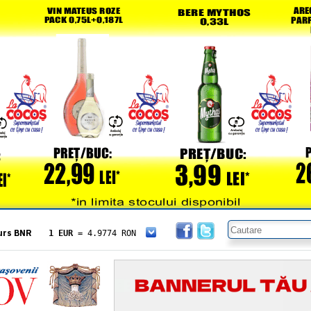
urs BNR
1 EUR
= 4.9774 RON
1 USD
= 4.3833 RON
1 GBP
= 5.8304 RON
1 XAU
= 464.4611 RON
1 AED
= 1.1933 RON
1 AUD
= 2.7957 RON
1 BGN
= 2.5449 RON