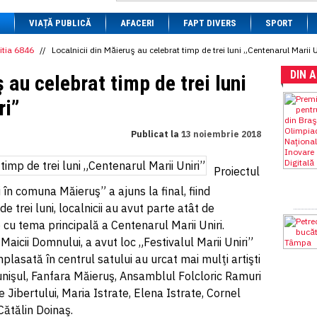
1 BRL
= 0.7714 RON
VIAȚĂ PUBLICĂ
1 CAD
= 3.1559 RON
AFACERI
FAPT DIVERS
SPORT
1 CHF
= 5.2813 RON
1 CNY
= 0.6015 RON
itia 6846
//
Localnicii din Măieruş au celebrat timp de trei luni „Centenarul Marii U
1 CZK
= 0.1993 RON
DIN 
1 DKK
= 0.6668 RON
 au celebrat timp de trei luni
1 EGP
= 0.0860 RON
1 HUF
= 1.2223 RON
ri”
1 INR
= 0.0513 RON
1 JPY
= 3.0556 RON
Publicat la
13 noiembrie 2018
1 KRW
= 0.3047 RON
1 MDL
= 0.2538 RON
1 MXN
= 0.2227 RON
Proiectul
1 NOK
= 0.4191 RON
1 NZD
= 2.6097 RON
 în comuna Măieruş” a ajuns la final, fiind
1 PLN
= 1.1646 RON
e trei luni, localnicii au avut parte atât de
1 RSD
= 0.0425 RON
e cu tema principală a Centenarul Marii Uniri.
1 RUB
= 0.0530 RON
1 SEK
= 0.4526 RON
Maicii Domnului, a avut loc „Festivalul Marii Uniri”
1 TRY
= 0.1141 RON
plasată în centrul satului au urcat mai mulţi artişti
1 UAH
= 0.1048 RON
unişul, Fanfara Măieruş, Ansamblul Folcloric Ramuri
1 XDR
= 5.9383 RON
1 ZAR
= 0.2318 RON
e Jibertului, Maria Istrate, Elena Istrate, Cornel
Cătălin Doinaş.