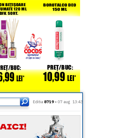
Editia
8719 -
07 aug
13:43