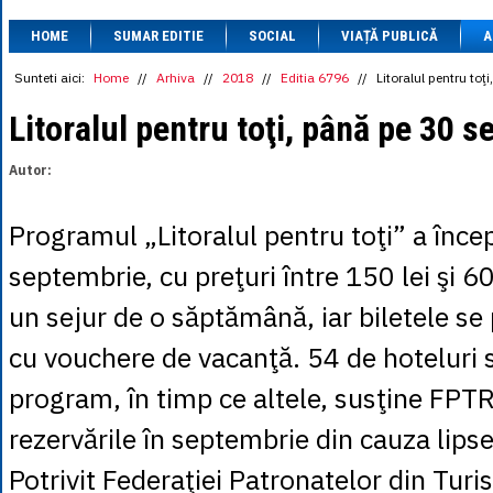
1 BRL
= 0.7714 
HOME
SUMAR EDITIE
SOCIAL
VIAȚĂ PUBLICĂ
1 CAD
= 3.1559 
A
1 CHF
= 5.2813 
1 CNY
= 0.6015 
Sunteti aici:
Home
//
Arhiva
//
2018
//
Editia 6796
//
Litoralul pentru to
1 CZK
= 0.1993 
1 DKK
= 0.6668 
Litoralul pentru toţi, până pe 30 
1 EGP
= 0.0860 
1 HUF
= 1.2223 
Autor:
1 INR
= 0.0513 
1 JPY
= 3.0556 
1 KRW
= 0.3047 
Programul „Litoralul pentru toţi” a încep
1 MDL
= 0.2538 
1 MXN
= 0.2227 
septembrie, cu preţuri între 150 lei şi 6
1 NOK
= 0.4191 
1 NZD
= 2.6097 
un sejur de o săptămână, iar biletele se
1 PLN
= 1.1646 
1 RSD
= 0.0425 
cu vouchere de vacanţă. 54 de hoteluri s
1 RUB
= 0.0530 
1 SEK
= 0.4526 
program, în timp ce altele, susţine FPTR
1 TRY
= 0.1141 
1 UAH
= 0.1048 
rezervările în septembrie din cauza lipse
1 XDR
= 5.9383 
1 ZAR
= 0.2318 
Potrivit Federaţiei Patronatelor din Tu