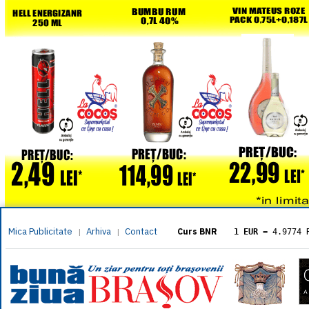
Mica Publicitate
Arhiva
Contact
|
|
Curs BNR
1 EUR
= 4.9774 
1 USD
= 4.3833 
1 GBP
= 5.8304 
1 XAU
= 464.461
1 AED
= 1.1933 
1 AUD
= 2.7957 
1 BGN
= 2.5449 