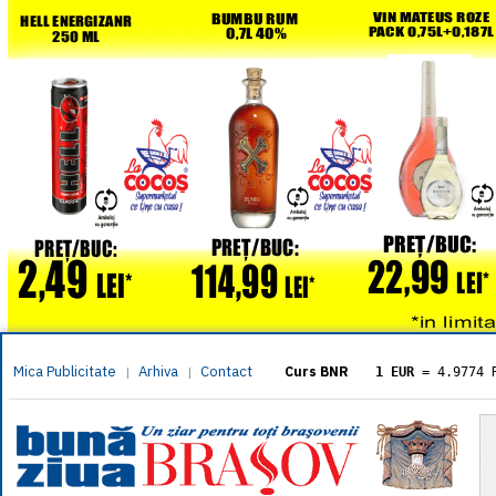
Mica Publicitate
Arhiva
Contact
|
|
Curs BNR
1 EUR
= 4.9774 
1 USD
= 4.3833 
1 GBP
= 5.8304 
1 XAU
= 464.461
1 AED
= 1.1933 
1 AUD
= 2.7957 
1 BGN
= 2.5449 