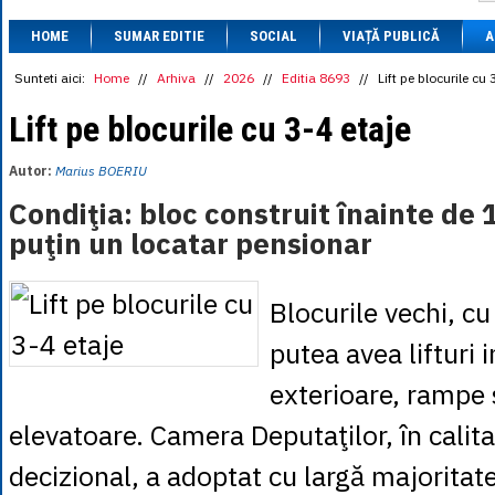
1 BRL
= 0.7714 
HOME
SUMAR EDITIE
SOCIAL
VIAȚĂ PUBLICĂ
1 CAD
= 3.1559 
A
1 CHF
= 5.2813 
1 CNY
= 0.6015 
Sunteti aici:
Home
//
Arhiva
//
2026
//
Editia 8693
//
Lift pe blocurile cu 
1 CZK
= 0.1993 
1 DKK
= 0.6668 
Lift pe blocurile cu 3-4 etaje
1 EGP
= 0.0860 
1 HUF
= 1.2223 
Autor:
Marius BOERIU
1 INR
= 0.0513 
1 JPY
= 3.0556 
Condiţia: bloc construit înainte de 
1 KRW
= 0.3047 
puţin un locatar pensionar
1 MDL
= 0.2538 
1 MXN
= 0.2227 
1 NOK
= 0.4191 
1 NZD
= 2.6097 
Blocurile vechi, cu 
1 PLN
= 1.1646 
1 RSD
= 0.0425 
putea avea lifturi 
1 RUB
= 0.0530 
1 SEK
= 0.4526 
exterioare, rampe 
1 TRY
= 0.1141 
1 UAH
= 0.1048 
elevatoare. Camera Deputaţilor, în calita
1 XDR
= 5.9383 
1 ZAR
= 0.2318 
decizional, a adoptat cu largă majoritate