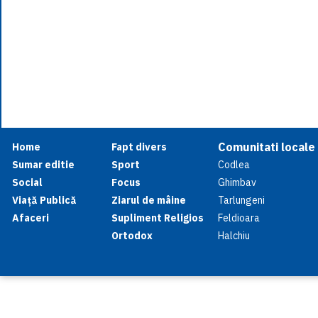
Comunitati locale
Home
Fapt divers
Sumar editie
Sport
Codlea
Social
Focus
Ghimbav
Viață Publică
Ziarul de mâine
Tarlungeni
Afaceri
Supliment Religios
Feldioara
Ortodox
Halchiu