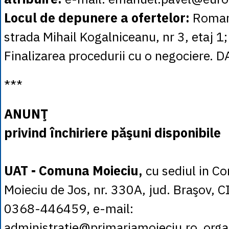
Locul de depunere a ofertelor:
Roman
strada Mihail Kogalniceanu, nr 3, etaj 1
Finalizarea procedurii cu o negociere. D
***
ANUNŢ
privind închiriere păşuni disponibile
UAT - Comuna Moieciu,
cu sediul in Co
Moieciu de Jos, nr. 330A, jud. Braşov, 
0368-446459, e-mail:
administratie@primariamoieciu.ro, orga