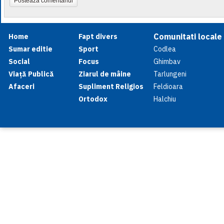
Postează comentariul
Comunitati locale
Home
Fapt divers
Sumar editie
Sport
Codlea
Social
Focus
Ghimbav
Viață Publică
Ziarul de mâine
Tarlungeni
Afaceri
Supliment Religios
Feldioara
Ortodox
Halchiu