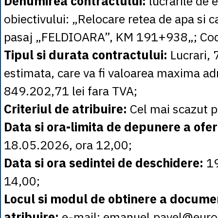
Denumirea contractului:
lucrarile de 
obiectivului: „Relocare retea de apa si 
pasaj „FELDIOARA”, KM 191+938„; Co
Tipul si durata contractului:
Lucrari, 
estimata, care va fi valoarea maxima ad
849.202,71 lei fara TVA;
Criteriul de atribuire:
Cel mai scazut p
Data si ora-limita de depunere a ofer
18.05.2026, ora 12,00;
Data si ora sedintei de deschidere:
1
14,00;
Locul si modul de obtinere a documen
atribuire:
e-mail: emanuel.pavel@euro