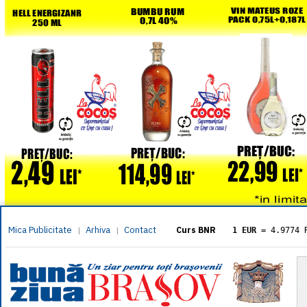
Mica Publicitate
Arhiva
Contact
|
|
Curs BNR
1 EUR
= 4.9774 
1 USD
= 4.3833 
1 GBP
= 5.8304 
1 XAU
= 464.461
1 AED
= 1.1933 
1 AUD
= 2.7957 
1 BGN
= 2.5449 