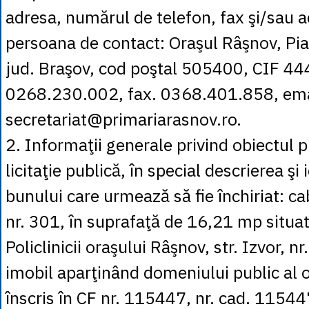
adresa, numărul de telefon, fax şi/sau a
persoana de contact: Oraşul Râşnov, Piaţa
jud. Braşov, cod poştal 505400, CIF 44
0268.230.002, fax. 0368.401.858, ema
secretariat@primariarasnov.ro.
2. Informaţii generale privind obiectul p
licitaţie publică, în special descrierea şi 
bunului care urmează să fie închiriat: c
nr. 301, în suprafaţă de 16,21 mp situa
Policlinicii oraşului Râşnov, str. Izvor, nr
imobil aparţinând domeniului public al 
înscris în CF nr. 115447, nr. cad. 11544