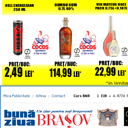
Mica Publicitate
Arhiva
Contact
|
|
Curs BNR
1 EUR
= 4.9774 
1 USD
= 4.3833 
1 GBP
= 5.8304 
1 XAU
= 464.461
1 AED
= 1.1933 
1 AUD
= 2.7957 
1 BGN
= 2.5449 