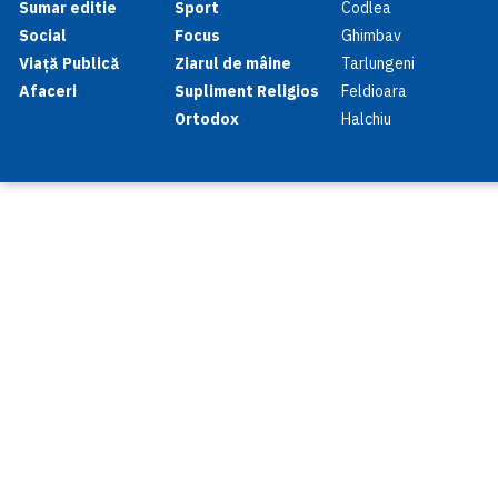
Sumar editie
Sport
Codlea
Social
Focus
Ghimbav
Viață Publică
Ziarul de mâine
Tarlungeni
Afaceri
Supliment Religios
Feldioara
Ortodox
Halchiu