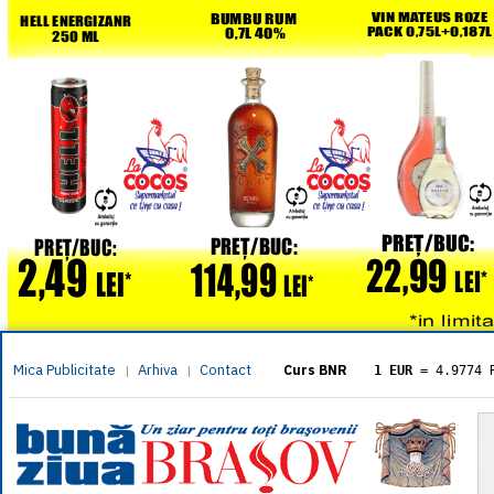
Mica Publicitate
Arhiva
Contact
|
|
Curs BNR
1 EUR
= 4.9774 
1 USD
= 4.3833 
1 GBP
= 5.8304 
1 XAU
= 464.461
1 AED
= 1.1933 
1 AUD
= 2.7957 
1 BGN
= 2.5449 