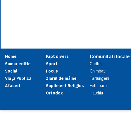
Comunitati locale
Home
Fapt divers
Sumar editie
Sport
Codlea
Social
Focus
Ghimbav
Viață Publică
Ziarul de mâine
Tarlungeni
Afaceri
Supliment Religios
Feldioara
Ortodox
Halchiu