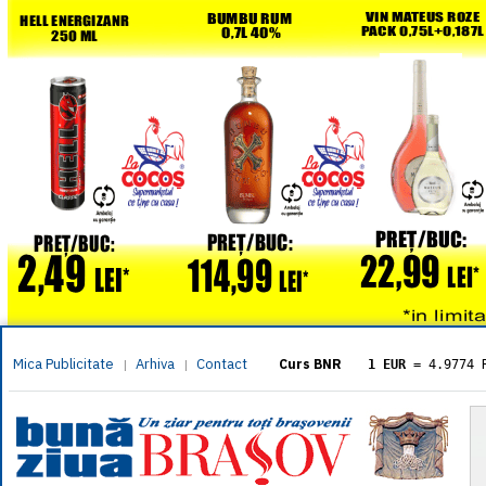
Mica Publicitate
Arhiva
Contact
|
|
Curs BNR
1 EUR
= 4.9774 
1 USD
= 4.3833 
1 GBP
= 5.8304 
1 XAU
= 464.461
1 AED
= 1.1933 
1 AUD
= 2.7957 
1 BGN
= 2.5449 