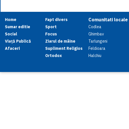
Comunitati locale
Home
Fapt divers
Sumar editie
Sport
Codlea
Social
Focus
Ghimbav
Viață Publică
Ziarul de mâine
Tarlungeni
Afaceri
Supliment Religios
Feldioara
Ortodox
Halchiu