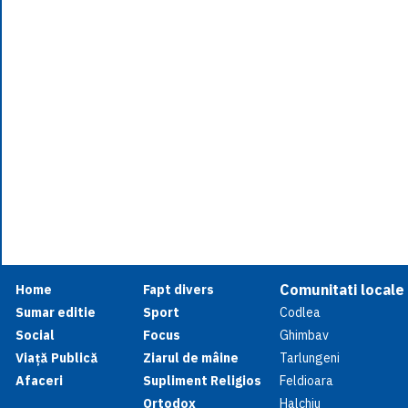
Comunitati locale
Home
Fapt divers
Sumar editie
Sport
Codlea
Social
Focus
Ghimbav
Viață Publică
Ziarul de mâine
Tarlungeni
Afaceri
Supliment Religios
Feldioara
Ortodox
Halchiu