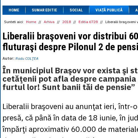
1 BRL
= 0.7714 
HOME
SUMAR EDITIE
SOCIAL
VIAȚĂ PUBLICĂ
1 CAD
= 3.1559 
A
1 CHF
= 5.2813 
1 CNY
= 0.6015 
Sunteti aici:
Home
//
Arhiva
//
2018
//
Editia 6728
//
Liberalii braşoveni 
1 CZK
= 0.1993 
1 DKK
= 0.6668 
Liberalii braşoveni vor distribui 6
1 EGP
= 0.0860 
fluturaşi despre Pilonul 2 de pensi
1 HUF
= 1.2223 
1 INR
= 0.0513 
1 JPY
= 3.0556 
Autor:
Radu COLŢEA
1 KRW
= 0.3047 
1 MDL
= 0.2538 
În municipiul Braşov vor exista şi 
1 MXN
= 0.2227 
cetăţenii pot afla despre campania
1 NOK
= 0.4191 
1 NZD
= 2.6097 
furtul lor! Sunt banii tăi de pensie”
1 PLN
= 1.1646 
1 RSD
= 0.0425 
1 RUB
= 0.0530 
Liberalii braşoveni au anunţat ieri, într-
1 SEK
= 0.4526 
1 TRY
= 0.1141 
presă, că până în data de 18 iunie, în ju
1 UAH
= 0.1048 
1 XDR
= 5.9383 
împărţi aproximativ 60.000 de material
1 ZAR
= 0.2318 