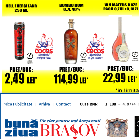
Mica Publicitate
Arhiva
Contact
|
|
Curs BNR
1 EUR
= 4.9774 
1 USD
= 4.3833 
1 GBP
= 5.8304 
1 XAU
= 464.461
1 AED
= 1.1933 
1 AUD
= 2.7957 
1 BGN
= 2.5449 