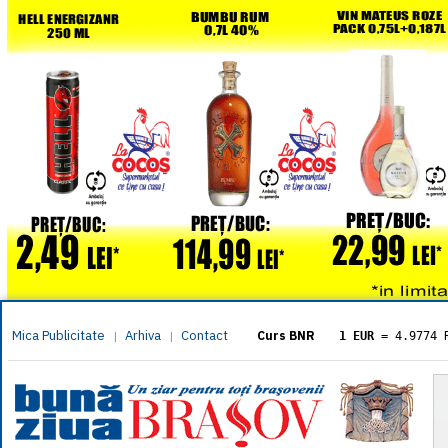
Mica Publicitate
Arhiva
Contact
|
|
Curs BNR
1 EUR
= 4.9774 
1 USD
= 4.3833 
1 GBP
= 5.8304 
1 XAU
= 464.461
1 AED
= 1.1933 
1 AUD
= 2.7957 
1 BGN
= 2.5449 