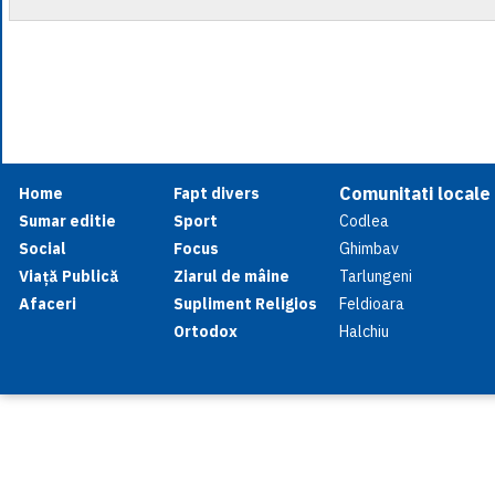
Comunitati locale
Home
Fapt divers
Sumar editie
Sport
Codlea
Social
Focus
Ghimbav
Viață Publică
Ziarul de mâine
Tarlungeni
Afaceri
Supliment Religios
Feldioara
Ortodox
Halchiu