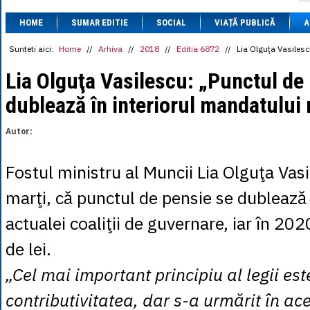
1 BRL
= 0.7714 
HOME
SUMAR EDITIE
SOCIAL
VIAȚĂ PUBLICĂ
1 CAD
= 3.1559 
A
1 CHF
= 5.2813 
1 CNY
= 0.6015 
Sunteti aici:
Home
//
Arhiva
//
2018
//
Editia 6872
//
Lia Olguţa Vasilesc
1 CZK
= 0.1993 
1 DKK
= 0.6668 
Lia Olguţa Vasilescu: „Punctul de
1 EGP
= 0.0860 
dublează în interiorul mandatului
1 HUF
= 1.2223 
1 INR
= 0.0513 
1 JPY
= 3.0556 
Autor:
1 KRW
= 0.3047 
1 MDL
= 0.2538 
1 MXN
= 0.2227 
Fostul ministru al Muncii Lia Olguţa Vasi
1 NOK
= 0.4191 
1 NZD
= 2.6097 
marţi, că punctul de pensie se dublează
1 PLN
= 1.1646 
1 RSD
= 0.0425 
actualei coaliţii de guvernare, iar în 202
1 RUB
= 0.0530 
1 SEK
= 0.4526 
de lei.
1 TRY
= 0.1141 
1 UAH
= 0.1048 
„Cel mai important principiu al legii est
1 XDR
= 5.9383 
1 ZAR
= 0.2318 
contributivitatea, dar s-a urmărit în ace