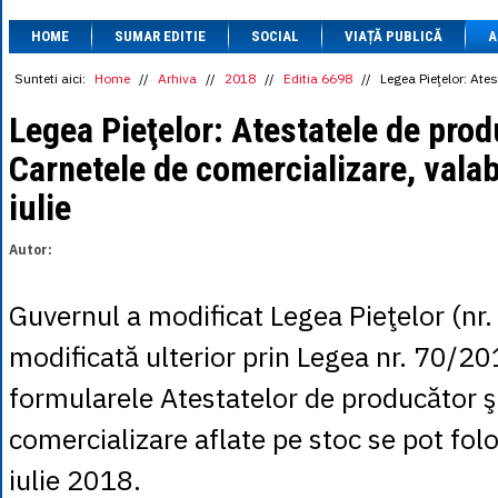
1 BRL
= 0.7714 
HOME
SUMAR EDITIE
SOCIAL
VIAȚĂ PUBLICĂ
1 CAD
= 3.1559 
A
1 CHF
= 5.2813 
1 CNY
= 0.6015 
Sunteti aici:
Home
//
Arhiva
//
2018
//
Editia 6698
//
Legea Pieţelor: Ates
1 CZK
= 0.1993 
1 DKK
= 0.6668 
Legea Pieţelor: Atestatele de prod
1 EGP
= 0.0860 
Carnetele de comercializare, valab
1 HUF
= 1.2223 
1 INR
= 0.0513 
iulie
1 JPY
= 3.0556 
1 KRW
= 0.3047 
1 MDL
= 0.2538 
Autor:
1 MXN
= 0.2227 
1 NOK
= 0.4191 
1 NZD
= 2.6097 
Guvernul a modificat Legea Pieţelor (nr
1 PLN
= 1.1646 
1 RSD
= 0.0425 
modificată ulterior prin Legea nr. 70/201
1 RUB
= 0.0530 
1 SEK
= 0.4526 
formularele Atestatelor de producător ş
1 TRY
= 0.1141 
1 UAH
= 0.1048 
comercializare aflate pe stoc se pot fol
1 XDR
= 5.9383 
1 ZAR
= 0.2318 
iulie 2018.