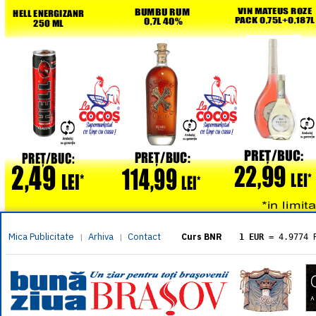
Mica Publicitate
Arhiva
Contact
|
|
Curs BNR
1 EUR
= 4.9774 
1 USD
= 4.3833 
1 GBP
= 5.8304 
1 XAU
= 464.461
1 AED
= 1.1933 
1 AUD
= 2.7957 
1 BGN
= 2.5449 