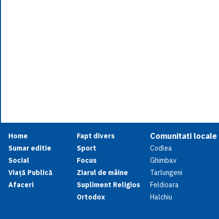
Comunitati locale
Home
Fapt divers
Sumar editie
Sport
Codlea
Social
Focus
Ghimbav
Viață Publică
Ziarul de mâine
Tarlungeni
Afaceri
Supliment Religios
Feldioara
Ortodox
Halchiu