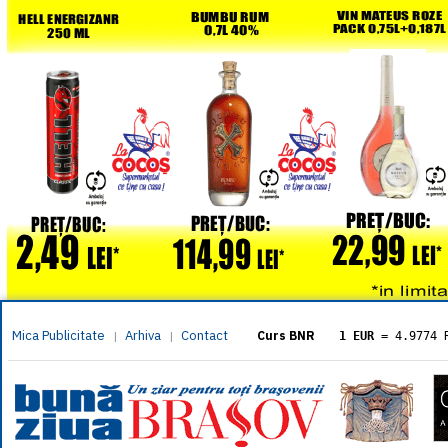
Mica Publicitate
Arhiva
Contact
|
|
Curs BNR
1 EUR
= 4.9774 
1 USD
= 4.3833 
1 GBP
= 5.8304 
1 XAU
= 464.461
1 AED
= 1.1933 
1 AUD
= 2.7957 
1 BGN
= 2.5449 