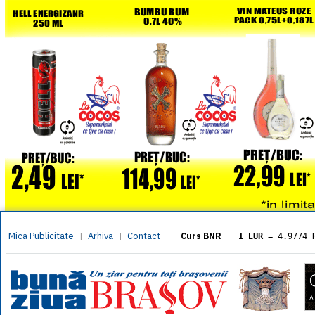
Mica Publicitate
Arhiva
Contact
|
|
Curs BNR
1 EUR
= 4.9774 
1 USD
= 4.3833 
1 GBP
= 5.8304 
1 XAU
= 464.461
1 AED
= 1.1933 
1 AUD
= 2.7957 
1 BGN
= 2.5449 