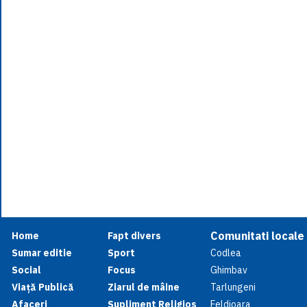
Comunitati locale
Home
Fapt divers
Sumar editie
Sport
Codlea
Social
Focus
Ghimbav
Viață Publică
Ziarul de mâine
Tarlungeni
Afaceri
Supliment Religios
Feldioara