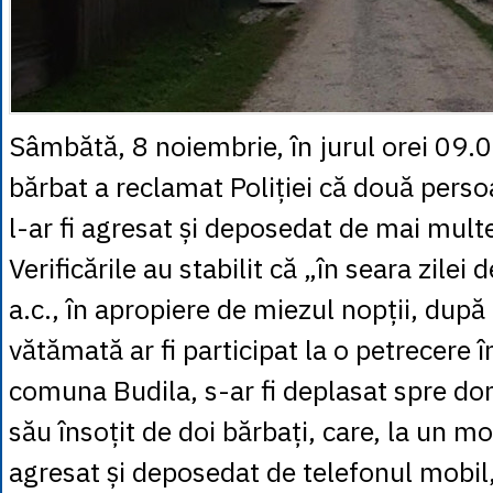
Sâmbătă, 8 noiembrie, în jurul orei 09.
bărbat a reclamat Poliției că două per
l-ar fi agresat și deposedat de mai mult
Verificările au stabilit că „în seara zilei
a.c., în apropiere de miezul nopții, dup
vătămată ar fi participat la o petrecere î
comuna Budila, s-ar fi deplasat spre domi
său însoțit de doi bărbați, care, la un mo
agresat și deposedat de telefonul mobil