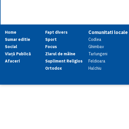
Comunitati locale
Home
Fapt divers
Sumar editie
Sport
Codlea
Social
Focus
Ghimbav
Viață Publică
Ziarul de mâine
Tarlungeni
Afaceri
Supliment Religios
Feldioara
Ortodox
Halchiu