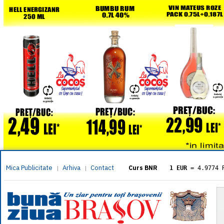
Mica Publicitate
Arhiva
Contact
|
|
Curs BNR
1 EUR
= 4.9774 
1 USD
= 4.3833 
1 GBP
= 5.8304 
1 XAU
= 464.461
1 AED
= 1.1933 
1 AUD
= 2.7957 
1 BGN
= 2.5449 