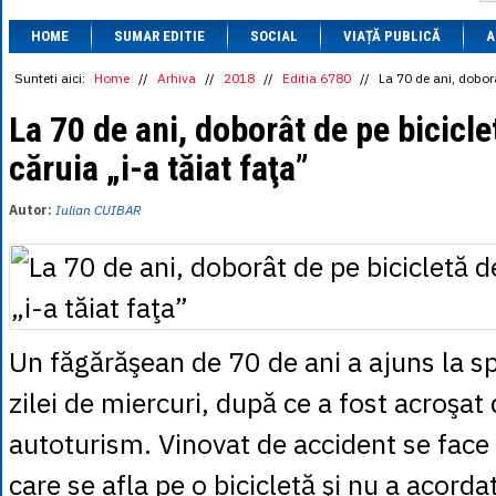
1 BRL
= 0.7714 
HOME
SUMAR EDITIE
SOCIAL
VIAȚĂ PUBLICĂ
1 CAD
= 3.1559 
A
1 CHF
= 5.2813 
1 CNY
= 0.6015 
Sunteti aici:
Home
//
Arhiva
//
2018
//
Editia 6780
//
La 70 de ani, doborâ
1 CZK
= 0.1993 
1 DKK
= 0.6668 
La 70 de ani, doborât de pe bicicle
1 EGP
= 0.0860 
căruia „i-a tăiat faţa”
1 HUF
= 1.2223 
1 INR
= 0.0513 
1 JPY
= 3.0556 
Autor:
Iulian CUIBAR
1 KRW
= 0.3047 
1 MDL
= 0.2538 
1 MXN
= 0.2227 
1 NOK
= 0.4191 
1 NZD
= 2.6097 
1 PLN
= 1.1646 
1 RSD
= 0.0425 
Un făgărăşean de 70 de ani a ajuns la spi
1 RUB
= 0.0530 
1 SEK
= 0.4526 
zilei de miercuri, după ce a fost acroşat
1 TRY
= 0.1141 
1 UAH
= 0.1048 
autoturism. Vinovat de accident se face 
1 XDR
= 5.9383 
1 ZAR
= 0.2318 
care se afla pe o bicicletă şi nu a acordat