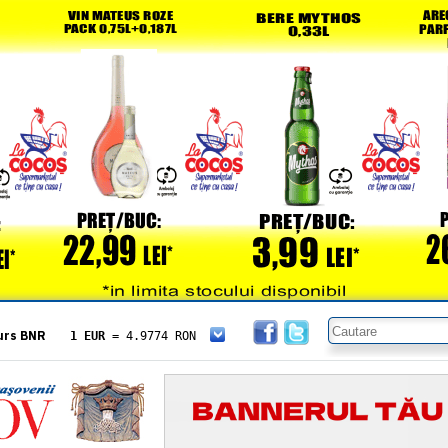
urs BNR
1 EUR
= 4.9774 RON
1 USD
= 4.3833 RON
1 GBP
= 5.8304 RON
1 XAU
= 464.4611 RON
1 AED
= 1.1933 RON
1 AUD
= 2.7957 RON
1 BGN
= 2.5449 RON