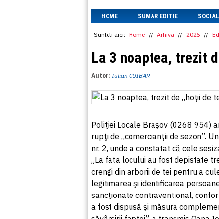
HOME
SUMAR EDITIE
SOCIAL
Sunteti aici:
Home
//
Arhiva
//
2026
//
Ed
La 3 noaptea, trezit d
Autor:
Iulian CUIBAR
Poliţiei Locale Braşov (0268 954) anu
rupţi de „comercianţii de sezon”. Un
nr. 2, unde a constatat că cele sesiz
„La faţa locului au fost depistate tr
crengi din arborii de tei pentru a cule
legitimarea şi identificarea persoane
sancţionate contravenţional, conform
a fost dispusă şi măsura complementa
săvârşirii faptei”, a transmis Oana Io