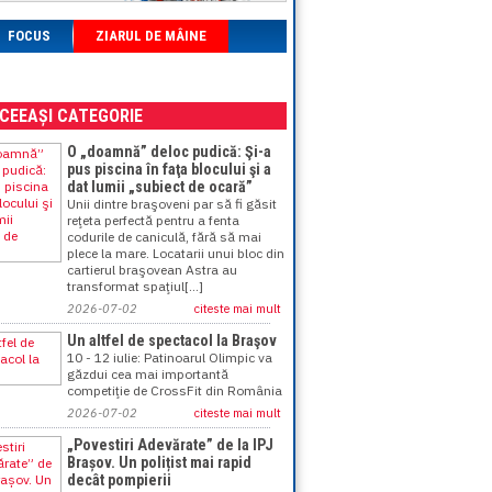
FOCUS
ZIARUL DE MÂINE
ACEEAȘI CATEGORIE
O „doamnă” deloc pudică: Şi-a
pus piscina în faţa blocului şi a
dat lumii „subiect de ocară”
Unii dintre braşoveni par să fi găsit
reţeta perfectă pentru a fenta
codurile de caniculă, fără să mai
plece la mare. Locatarii unui bloc din
cartierul braşovean Astra au
transformat spaţiul[...]
2026-07-02
citeste mai mult
Un altfel de spectacol la Braşov
10 - 12 iulie: Patinoarul Olimpic va
găzdui cea mai importantă
competiţie de CrossFit din România
2026-07-02
citeste mai mult
„Povestiri Adevărate” de la IPJ
Brașov. Un polițist mai rapid
decât pompierii