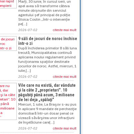
Marți, 30 iunie, în cursul serii, un
apel avea să transforme câteva
minute obișnuite din serviciul
agentului șef principal de poliție
Stoica Costin „într-o intervenție
pe[...]
2026-07-02
citeste mai mult
9 săli de jocuri de noroc închise
într-o zi
După închiderea primelor 8 săli luna
trecută, Municipalitatea continuă
aplicarea noului regulament privind
funcţionarea spaţiilor destinate
jocurilor de noroc. Astfel, miercuri, 1
iulie,[...]
2026-07-02
citeste mai mult
Vile care nu există, dar vândute
şi la câte 2 „proprietari”. 10
păgubiţi până acum, 3 milioane
de lei deja „spălaţi”
Miercuri, 1 iulie, La Braşov s-au pus
în aplicare 9 mandate de percheziţie
domiciliară într-un dosar penal ce
vizează săvârşirea unor infracţiuni
de înşelăciune care[...]
2026-07-02
citeste mai mult