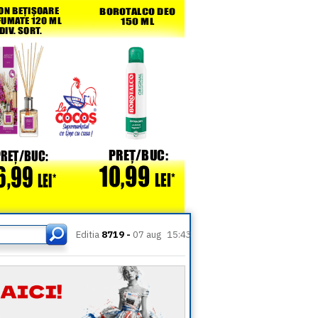
Editia
8719 -
07 aug
15:43