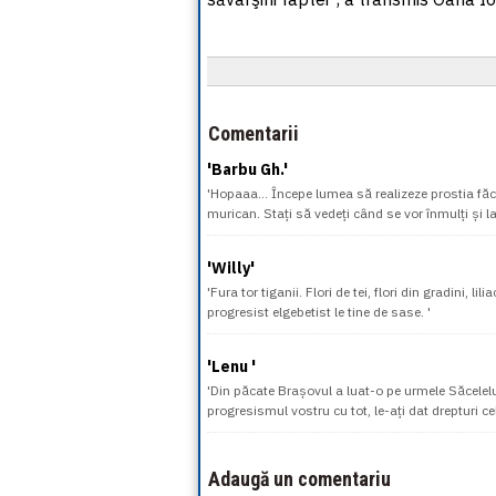
Comentarii
'Barbu Gh.'
'Hopaaa... Începe lumea să realizeze prostia făcu
murican. Stați să vedeți când se vor înmulți și la
'Willy'
'Fura tor tiganii. Flori de tei, flori din gradini, l
progresist elgebetist le tine de sase. '
'Lenu '
'Din păcate Brașovul a luat-o pe urmele Săcelelui,
progresismul vostru cu tot, le-ați dat drepturi cel
Adaugă un comentariu