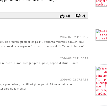
+8
-1
2026-07-02 11:30:37
tă de progresiști cu al lor Ț.L.M.? Varianta mioritică a B.L.M.-ului
 noi „medicii și inginerii” pe care i-a adus Mutti Merkel în Ioropa.'
2026-07-02 11:08:12
iliac, nuci etc. Numai crengi rupte dupa ei, copaci distrusi. usereul
2026-07-02 07:54:18
 e plin de hoți, de tâlhari și cerșetori. Să vă ia naiba cu
or care nu le merită!'