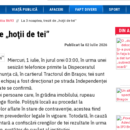
1 BRL
= 0.7714 RON
VIAȚĂ PUBLICĂ
1 CAD
= 3.1559 RON
AFACERI
FAPT DIVERS
SPORT
1 CHF
= 5.2813 RON
1 CNY
= 0.6015 RON
itia 8693
//
La 3 noaptea, trezit de „hoţii de tei”
1 CZK
= 0.1993 RON
DIN 
1 DKK
= 0.6668 RON
e „hoţii de tei”
1 EGP
= 0.0860 RON
1 HUF
= 1.2223 RON
Publicat la
02 iulie 2026
1 INR
= 0.0513 RON
1 JPY
= 3.0556 RON
1 KRW
= 0.3047 RON
Miercuri, 1 iulie, în jurul orei 03:00, în urma unei
1 MDL
= 0.2538 RON
sesizări telefonice primite la Dispeceratul
1 MXN
= 0.2227 RON
1 NOK
= 0.4191 RON
nţa că, în cartierul Tractorul din Braşov, teii sunt
1 NZD
= 2.6097 RON
 echipaj a fost direcţionat pe strada Independenţei
1 PLN
= 1.1646 RON
ate se confirmă.
1 RSD
= 0.0425 RON
1 RUB
= 0.0530 RON
ei persoane care, în grădina imobilului, rupeau
1 SEK
= 0.4526 RON
ge florile. Poliţiştii locali au procedat la
1 TRY
= 0.1141 RON
lor aflate în stare de contravenţie, acestea fiind
1 UAH
= 0.1048 RON
1 XDR
= 5.9383 RON
 prevederilor legale în vigoare. Totodată, în cauză
1 ZAR
= 0.2318 RON
ră a confiscării crengilor de tei rezultate în urma
n, purtător de cuvânt al instituţiei.