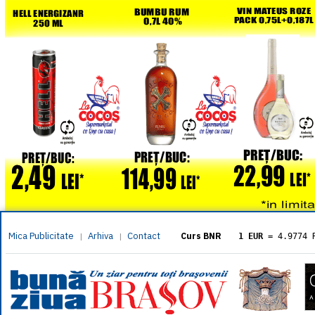
Mica Publicitate
Arhiva
Contact
|
|
Curs BNR
1 EUR
= 4.9774 
1 USD
= 4.3833 
1 GBP
= 5.8304 
1 XAU
= 464.461
1 AED
= 1.1933 
1 AUD
= 2.7957 
1 BGN
= 2.5449 