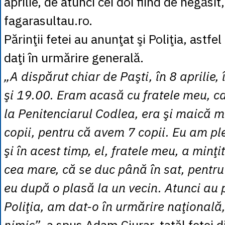
aprilie, de atunci cei doi fiind de negăsi
fagarasultau.ro.
Părinţii fetei au anunţat şi Poliţia, astfel
daţi în urmărire generală.
„A dispărut chiar de Paşti, în 8 aprilie,
şi 19.00. Eram acasă cu fratele meu, c
la Penitenciarul Codlea, era şi maică me
copii, pentru că avem 7 copii. Eu am pl
şi în acest timp, el, fratele meu, a minţ
cea mare, că se duc până în sat, pentru
eu după o plasă la un vecin. Atunci au p
Poliţia, am dat-o în urmărire naţională
nimic”
, a spus Adam Ciurar, tatăl fetei 