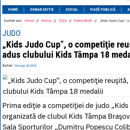
1 BRL
= 0.7714 
HOME
SUMAR EDITIE
SOCIAL
VIAȚĂ PUBLICĂ
1 CAD
= 3.1559 
A
1 CHF
= 5.2813 
1 CNY
= 0.6015 
Sunteti aici:
Home
//
Arhiva
//
2026
//
Editia 8649
//
„Kids Judo Cup”, o 
1 CZK
= 0.1993 
1 DKK
= 0.6668 
JUDO
1 EGP
= 0.0860 
1 HUF
= 1.2223 
„Kids Judo Cup”, o competiţie reuş
1 INR
= 0.0513 
adus clubului Kids Tâmpa 18 meda
1 JPY
= 3.0556 
1 KRW
= 0.3047 
1 MDL
= 0.2538 
Autor:
George ALDEA
1 MXN
= 0.2227 
1 NOK
= 0.4191 
1 NZD
= 2.6097 
1 PLN
= 1.1646 
1 RSD
= 0.0425 
1 RUB
= 0.0530 
1 SEK
= 0.4526 
Prima ediţie a competiţiei de judo „Kids
1 TRY
= 0.1141 
1 UAH
= 0.1048 
organizată de clubul Kids Tâmpa Braşov,
1 XDR
= 5.9383 
1 ZAR
= 0.2318 
Sala Sporturilor „Dumitru Popescu Coliba