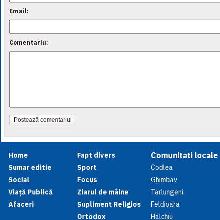
Email:
Comentariu:
Postează comentariul
Comunitati locale
Home
Fapt divers
Sumar editie
Sport
Codlea
Social
Focus
Ghimbav
Viață Publică
Ziarul de mâine
Tarlungeni
Afaceri
Supliment Religios
Feldioara
Ortodox
Halchiu