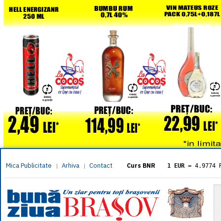
Mica Publicitate
Arhiva
Contact
|
|
Curs BNR
1 EUR
= 4.9774 
1 USD
= 4.3833 
1 GBP
= 5.8304 
1 XAU
= 464.461
1 AED
= 1.1933 
1 AUD
= 2.7957 
1 BGN
= 2.5449 