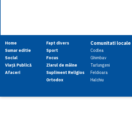
Comunitati locale
Home
Fapt divers
Sumar editie
Sport
Codlea
Social
Focus
Ghimbav
Viață Publică
Ziarul de mâine
Tarlungeni
Afaceri
Supliment Religios
Feldioara
Ortodox
Halchiu