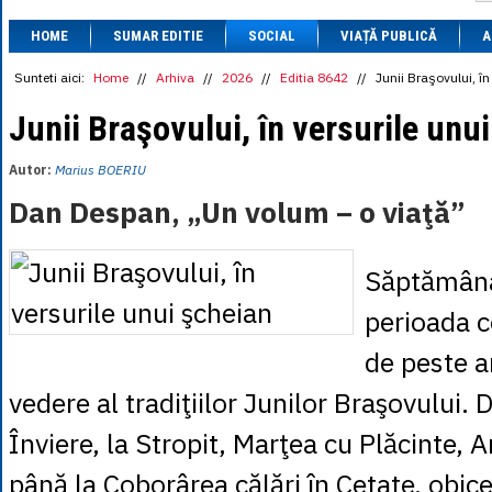
1 BRL
= 0.7714 
HOME
SUMAR EDITIE
SOCIAL
VIAȚĂ PUBLICĂ
1 CAD
= 3.1559 
A
1 CHF
= 5.2813 
1 CNY
= 0.6015 
Sunteti aici:
Home
//
Arhiva
//
2026
//
Editia 8642
//
Junii Braşovului, în
1 CZK
= 0.1993 
1 DKK
= 0.6668 
Junii Braşovului, în versurile unu
1 EGP
= 0.0860 
1 HUF
= 1.2223 
Autor:
Marius BOERIU
1 INR
= 0.0513 
1 JPY
= 3.0556 
Dan Despan, „Un volum – o viaţă”
1 KRW
= 0.3047 
1 MDL
= 0.2538 
1 MXN
= 0.2227 
Săptămâna
1 NOK
= 0.4191 
1 NZD
= 2.6097 
perioada c
1 PLN
= 1.1646 
1 RSD
= 0.0425 
de peste a
1 RUB
= 0.0530 
1 SEK
= 0.4526 
1 TRY
= 0.1141 
vedere al tradiţiilor Junilor Braşovului. 
1 UAH
= 0.1048 
1 XDR
= 5.9383 
Înviere, la Stropit, Marţea cu Plăcinte, A
1 ZAR
= 0.2318 
până la Coborârea călări în Cetate, obice