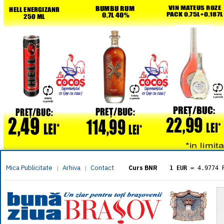
Mica Publicitate
Arhiva
Contact
|
|
Curs BNR
1 EUR
= 4.9774 
1 USD
= 4.3833 
1 GBP
= 5.8304 
1 XAU
= 464.461
1 AED
= 1.1933 
1 AUD
= 2.7957 
1 BGN
= 2.5449 