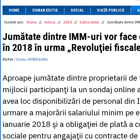
1 BRL
= 0.7714 
HOME
SUMAR EDITIE
SOCIAL
VIAȚĂ PUBLICĂ
1 CAD
= 3.1559 
A
1 CHF
= 5.2813 
1 CNY
= 0.6015 
Sunteti aici:
Home
//
Arhiva
//
2018
//
Editia 6666
//
Jumătate dintre IMM
1 CZK
= 0.1993 
1 DKK
= 0.6668 
Jumătate dintre IMM-uri vor face d
1 EGP
= 0.0860 
în 2018 în urma „Revoluţiei fiscal
1 HUF
= 1.2223 
1 INR
= 0.0513 
1 JPY
= 3.0556 
Autor:
Ovidiu VRÂNCEANU
1 KRW
= 0.3047 
1 MDL
= 0.2538 
1 MXN
= 0.2227 
Aproape jumătate dintre proprietarii de 
1 NOK
= 0.4191 
1 NZD
= 2.6097 
mijlocii participanţi la un sondaj online
1 PLN
= 1.1646 
1 RSD
= 0.0425 
avea loc disponibilizări de personal din 
1 RUB
= 0.0530 
1 SEK
= 0.4526 
urmare a majorării salariului minim pe 
1 TRY
= 0.1141 
1 UAH
= 0.1048 
ianuarie 2018 şi a obligaţiei de plată a c
1 XDR
= 5.9383 
1 ZAR
= 0.2318 
sociale pentru angajaţii cu contracte d