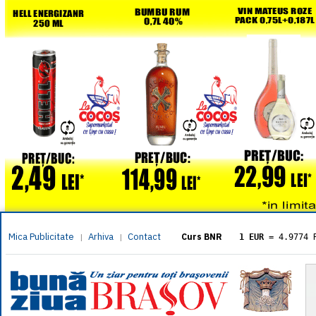
Mica Publicitate
Arhiva
Contact
|
|
Curs BNR
1 EUR
= 4.9774 
1 USD
= 4.3833 
1 GBP
= 5.8304 
1 XAU
= 464.461
1 AED
= 1.1933 
1 AUD
= 2.7957 
1 BGN
= 2.5449 