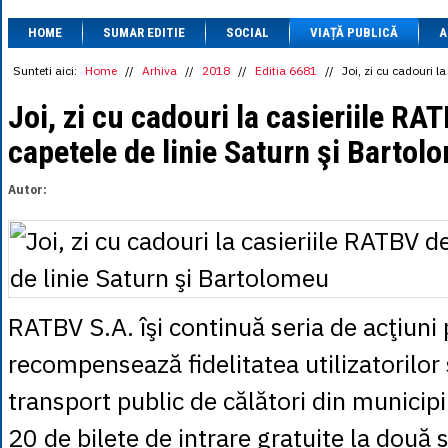
1 BRL
= 0.7714 
HOME
SUMAR EDITIE
SOCIAL
VIAȚĂ PUBLICĂ
1 CAD
= 3.1559 
A
1 CHF
= 5.2813 
1 CNY
= 0.6015 
Sunteti aici:
Home
//
Arhiva
//
2018
//
Editia 6681
//
Joi, zi cu cadouri l
1 CZK
= 0.1993 
1 DKK
= 0.6668 
Joi, zi cu cadouri la casieriile RA
1 EGP
= 0.0860 
capetele de linie Saturn şi Bartol
1 HUF
= 1.2223 
1 INR
= 0.0513 
1 JPY
= 3.0556 
Autor:
1 KRW
= 0.3047 
1 MDL
= 0.2538 
1 MXN
= 0.2227 
1 NOK
= 0.4191 
1 NZD
= 2.6097 
1 PLN
= 1.1646 
1 RSD
= 0.0425 
RATBV S.A. îşi continuă seria de acţiuni 
1 RUB
= 0.0530 
1 SEK
= 0.4526 
recompensează fidelitatea utilizatorilor
1 TRY
= 0.1141 
1 UAH
= 0.1048 
transport public de călători din municipi
1 XDR
= 5.9383 
1 ZAR
= 0.2318 
20 de bilete de intrare gratuite la două