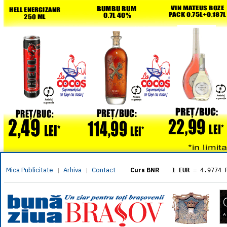
Mica Publicitate
Arhiva
Contact
|
|
Curs BNR
1 EUR
= 4.9774 
1 USD
= 4.3833 
1 GBP
= 5.8304 
1 XAU
= 464.461
1 AED
= 1.1933 
1 AUD
= 2.7957 
1 BGN
= 2.5449 