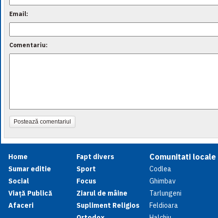
Email:
Comentariu:
Postează comentariul
Comunitati locale
Home
Fapt divers
Sumar editie
Sport
Codlea
Social
Focus
Ghimbav
Viață Publică
Ziarul de mâine
Tarlungeni
Afaceri
Supliment Religios
Feldioara
Ortodox
Halchiu