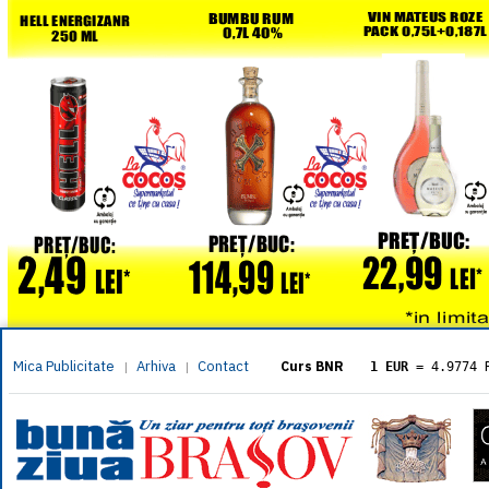
Mica Publicitate
Arhiva
Contact
|
|
Curs BNR
1 EUR
= 4.9774 
1 USD
= 4.3833 
1 GBP
= 5.8304 
1 XAU
= 464.461
1 AED
= 1.1933 
1 AUD
= 2.7957 
1 BGN
= 2.5449 