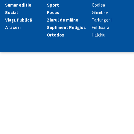
Sumar editie
Sport
Codlea
Social
Focus
Ghimbav
Viață Publică
Ziarul de mâine
Tarlungeni
Afaceri
Supliment Religios
Feldioara
Ortodox
Halchiu