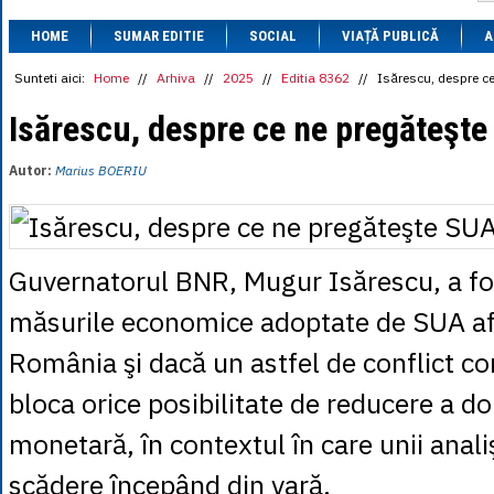
1 BRL
= 0.7714 
HOME
SUMAR EDITIE
SOCIAL
VIAȚĂ PUBLICĂ
1 CAD
= 3.1559 
A
1 CHF
= 5.2813 
1 CNY
= 0.6015 
Sunteti aici:
Home
//
Arhiva
//
2025
//
Editia 8362
//
Isărescu, despre c
1 CZK
= 0.1993 
1 DKK
= 0.6668 
Isărescu, despre ce ne pregăteşt
1 EGP
= 0.0860 
1 HUF
= 1.2223 
Autor:
Marius BOERIU
1 INR
= 0.0513 
1 JPY
= 3.0556 
1 KRW
= 0.3047 
1 MDL
= 0.2538 
1 MXN
= 0.2227 
Guvernatorul BNR, Mugur Isărescu, a fo
1 NOK
= 0.4191 
1 NZD
= 2.6097 
măsurile economice adoptate de SUA a
1 PLN
= 1.1646 
1 RSD
= 0.0425 
România şi dacă un astfel de conflict co
1 RUB
= 0.0530 
1 SEK
= 0.4526 
bloca orice posibilitate de reducere a do
1 TRY
= 0.1141 
1 UAH
= 0.1048 
1 XDR
= 5.9383 
monetară, în contextul în care unii anali
1 ZAR
= 0.2318 
scădere începând din vară.