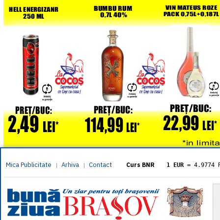
Mica Publicitate
Arhiva
Contact
|
|
Curs BNR
1 EUR
= 4.9774 
1 USD
= 4.3833 
1 GBP
= 5.8304 
1 XAU
= 464.461
1 AED
= 1.1933 
1 AUD
= 2.7957 
1 BGN
= 2.5449 