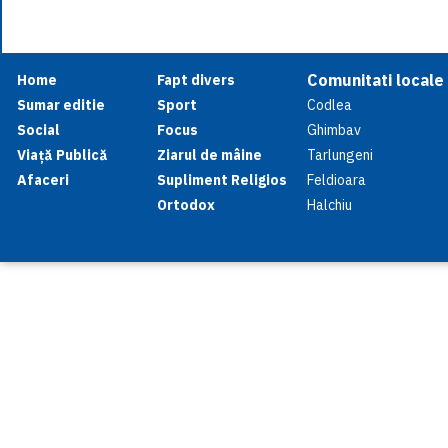
Comunitati locale
Home
Fapt divers
Sumar editie
Sport
Codlea
Social
Focus
Ghimbav
Viață Publică
Ziarul de mâine
Tarlungeni
Afaceri
Supliment Religios
Feldioara
Ortodox
Halchiu