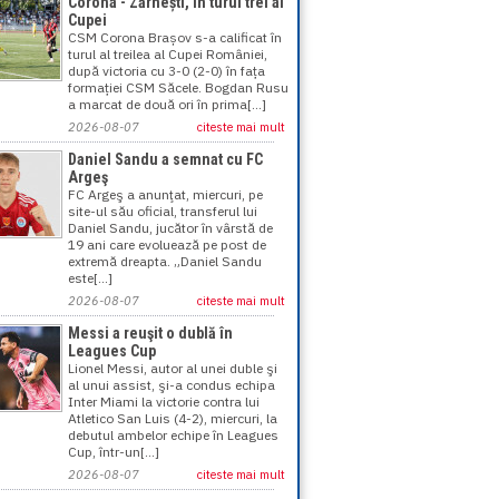
Corona - Zărnești, în turul trei al
Cupei
CSM Corona Brașov s-a calificat în
turul al treilea al Cupei României,
după victoria cu 3-0 (2-0) în fața
formației CSM Săcele. Bogdan Rusu
a marcat de două ori în prima[...]
2026-08-07
citeste mai mult
Daniel Sandu a semnat cu FC
Argeş
FC Argeş a anunţat, miercuri, pe
site-ul său oficial, transferul lui
Daniel Sandu, jucător în vârstă de
19 ani care evoluează pe post de
extremă dreapta. „Daniel Sandu
este[...]
2026-08-07
citeste mai mult
Messi a reuşit o dublă în
Leagues Cup
Lionel Messi, autor al unei duble şi
al unui assist, şi-a condus echipa
Inter Miami la victorie contra lui
Atletico San Luis (4-2), miercuri, la
debutul ambelor echipe în Leagues
Cup, într-un[...]
2026-08-07
citeste mai mult