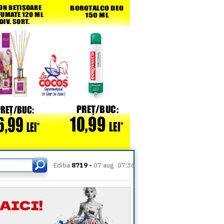
Editia
8719 -
07 aug
07:36