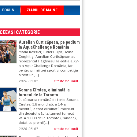
FOCUS
ZIARUL DE MÂINE
ACEEAȘI CATEGORIE
Aurelian Curticăpean, pe podium
la AquaChallenge România
Maria Kessler, Tudor Bujor, Doina
Cerghit și Aurelian Curticăpean au
reprezentat Făgărașul la ediția a XV-
a a AquaChallenge România, iar
pentru primii trei sportivi competiția
a fost un[...]
2026-08-07
citeste mai mult
Sorana Cîrstea, eliminată la
turneul de la Toronto
Jucătoarea română de tenis Sorana
Cîrstea (18 mondial), a 14-a
favorită, a fost eliminată miercuri
din debutul său la turneul turneul
WTA 1.000 de la Toronto (Canada),
dotat cu premii[...]
2026-08-07
citeste mai mult