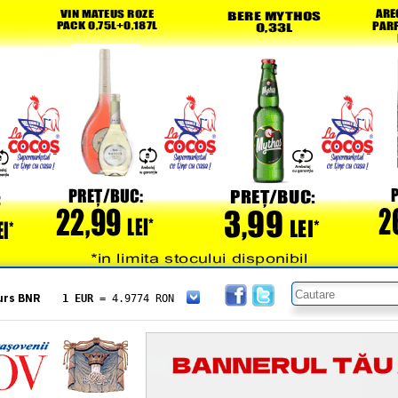
urs BNR
1 EUR
= 4.9774 RON
1 USD
= 4.3833 RON
1 GBP
= 5.8304 RON
1 XAU
= 464.4611 RON
1 AED
= 1.1933 RON
1 AUD
= 2.7957 RON
1 BGN
= 2.5449 RON