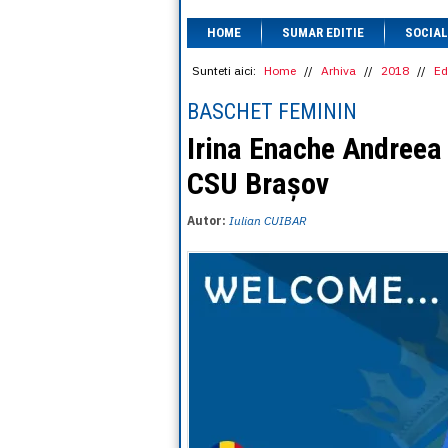
HOME
SUMAR EDITIE
SOCIAL
Sunteti aici:
Home
//
Arhiva
//
2018
//
Ed
BASCHET FEMININ
Irina Enache Andreea 
CSU Brașov
Autor:
Iulian CUIBAR