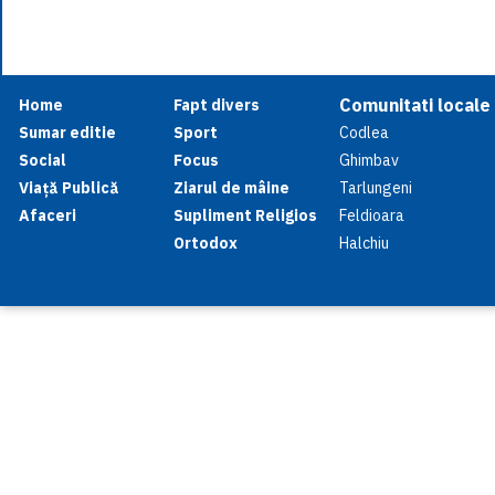
Comunitati locale
Home
Fapt divers
Sumar editie
Sport
Codlea
Social
Focus
Ghimbav
Viață Publică
Ziarul de mâine
Tarlungeni
Afaceri
Supliment Religios
Feldioara
Ortodox
Halchiu