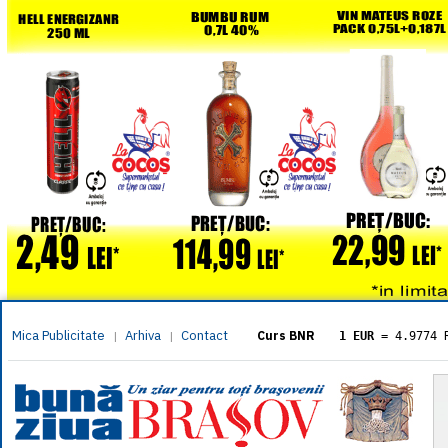
Mica Publicitate
Arhiva
Contact
|
|
Curs BNR
1 EUR
= 4.9774 
1 USD
= 4.3833 
1 GBP
= 5.8304 
1 XAU
= 464.461
1 AED
= 1.1933 
1 AUD
= 2.7957 
1 BGN
= 2.5449 