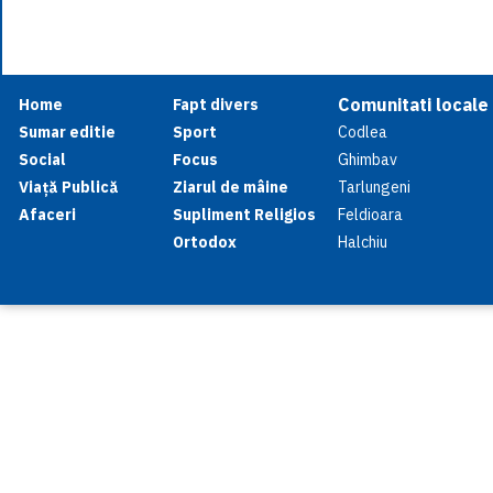
Comunitati locale
Home
Fapt divers
Sumar editie
Sport
Codlea
Social
Focus
Ghimbav
Viață Publică
Ziarul de mâine
Tarlungeni
Afaceri
Supliment Religios
Feldioara
Ortodox
Halchiu