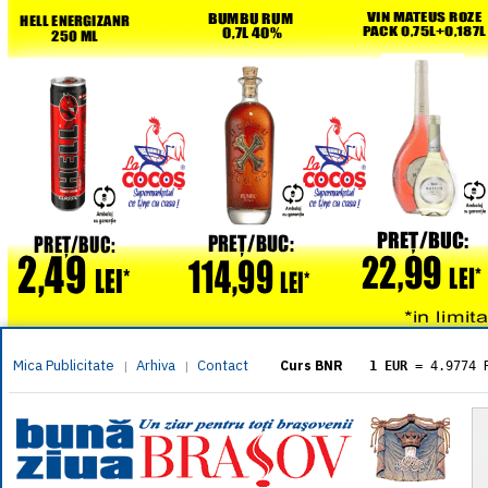
Mica Publicitate
Arhiva
Contact
|
|
Curs BNR
1 EUR
= 4.9774 
1 USD
= 4.3833 
1 GBP
= 5.8304 
1 XAU
= 464.461
1 AED
= 1.1933 
1 AUD
= 2.7957 
1 BGN
= 2.5449 