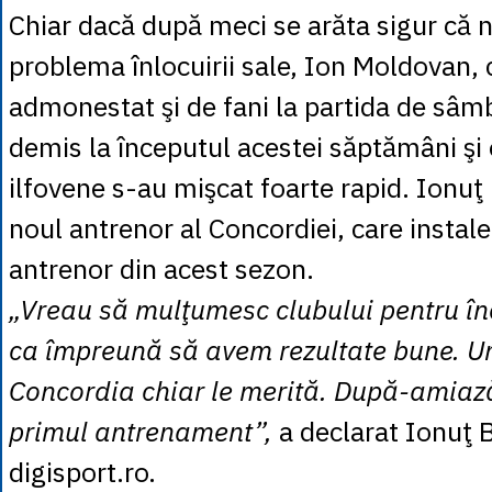
Chiar dacă după meci se arăta sigur că 
problema înlocuirii sale, Ion Moldovan, 
admonestat şi de fani la partida de sâmb
demis la începutul acestei săptămâni şi o
ilfovene s-au mişcat foarte rapid. Ionuţ
noul antrenor al Concordiei, care instal
antrenor din acest sezon.
„Vreau să mulţumesc clubului pentru în
ca împreună să avem rezultate bune. U
Concordia chiar le merită. După-amiaz
primul antrenament”,
a declarat Ionuţ 
digisport.ro.