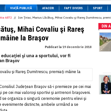
1 BRL
= 0.7714 RON
VIAȚĂ PUBLICĂ
1 CAD
= 3.1559 RON
AFACERI
FAPT DIVERS
SPORT
1 CHF
= 5.2813 RON
1 CNY
= 0.6015 RON
itia 6872
//
Ion Ţiriac, Marius Lăcătuş, Mihai Covaliu şi Rareş Dumitrescu, prem
1 CZK
= 0.1993 RON
DIN 
1 DKK
= 0.6668 RON
cătuş, Mihai Covaliu şi Rareş
1 EGP
= 0.0860 RON
1 HUF
= 1.2223 RON
 mâine la Braşov
1 INR
= 0.0513 RON
1 JPY
= 3.0556 RON
Publicat la
19 decembrie 2018
1 KRW
= 0.3047 RON
1 MDL
= 0.2538 RON
educaţiei şi una a sportului, vor fi
1 MXN
= 0.2227 RON
ean Braşov
1 NOK
= 0.4191 RON
1 NZD
= 2.6097 RON
1 PLN
= 1.1646 RON
1 RSD
= 0.0425 RON
1 RUB
= 0.0530 RON
1 SEK
= 0.4526 RON
an Consiliul Judeţean Braşov să-i premieze pe cei mai
1 TRY
= 0.1141 RON
i pe cei mai valoroşi sportivi şi antrenori braşoveni.
1 UAH
= 0.1048 RON
1 XDR
= 5.9383 RON
nd se organiza o singură ceremonie pentru elevi şi
1 ZAR
= 0.2318 RON
ate evenimente distincte, ambele urmând a se
duta.