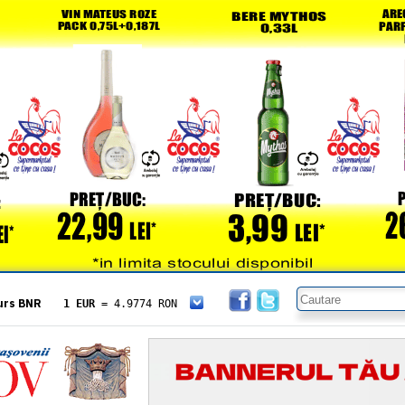
urs BNR
1 EUR
= 4.9774 RON
1 USD
= 4.3833 RON
1 GBP
= 5.8304 RON
1 XAU
= 464.4611 RON
1 AED
= 1.1933 RON
1 AUD
= 2.7957 RON
1 BGN
= 2.5449 RON