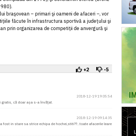
1980).
ui braşovean – primari şi oameni de afaceri –, vor
ţiile făcute în infrastructura sportivă a judeţului şi
an prin organizarea de competiţii de anvergură şi
+2
-5
2018-12-19 19:05:54
i gratis, că doar așa s-a învățat.
2018-12-19 09:14:35
a fost in stare sa strice echipa de hochei,stiti??...toate afacerile leare