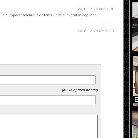
2018-12-19 08:27:01
 a cumparat terenurile de tenis unde a invatat in copilarie.
2018-12-19 07:29:20
(nu va aparea pe site)