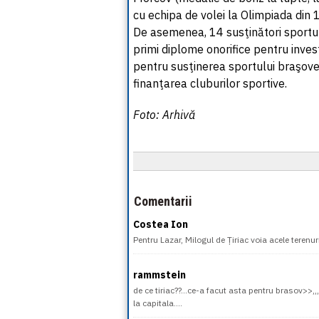
cu echipa de volei la Olimpiada din 
De asemenea, 14 susţinători sportul
primi diplome onorifice pentru investi
pentru susţinerea sportului braşove
finanţarea cluburilor sportive.
Foto: Arhivă
Comentarii
Costea Ion
Pentru Lazar, Milogul de Țiriac voia acele terenur
rammstein
de ce tiriac??...ce-a facut asta pentru brasov>>,,,
la capitala....