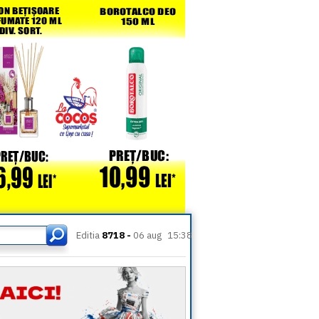
Editia
8718 -
06 aug
15:38