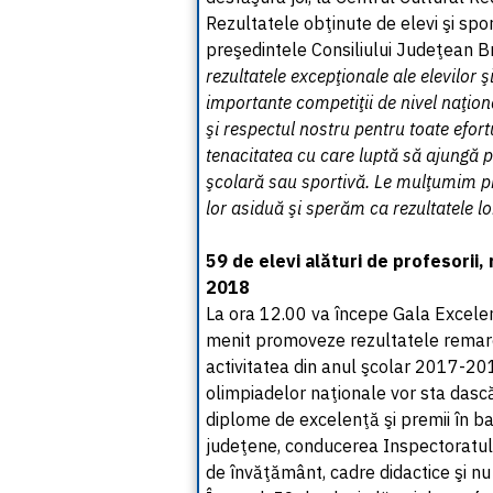
Rezultatele obţinute de elevi şi spor
preşedintele Consiliului Judeţean B
rezultatele excepţionale ale elevilor ş
importante competiţii de nivel naţion
şi respectul nostru pentru toate efortu
tenacitatea cu care luptă să ajungă pe
şcolară sau sportivă. Le mulţumim pro
lor asiduă şi sperăm ca rezultatele lo
59 de elevi alături de profesorii
2018
La ora 12.00 va începe Gala Excele
menit promoveze rezultatele remarcab
activitatea din anul şcolar 2017-2018
olimpiadelor naţionale vor sta dască
diplome de excelenţă şi premii în bani
judeţene, conducerea Inspectoratulu
de învăţământ, cadre didactice şi nu 