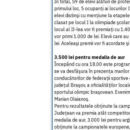
În total, 59 de elevi alături de profes
primului loc, 5 ocupanţi ai locurilor I
elevi distinşi cu menţiune la etapele
clasat pe locul I la olimpiade şcolar
locul al II-lea vor fi premiaţi cu 1.4
vor primi 1.000 de lei. Elevii care au
lei. Aceleaşi premii vor fi acordate şi
3.500 lei pentru medalia de aur
Începând cu ora 18.00 este progra
se va desfăşura în prezenţa marilor g
conducătorilor de federaţii sportive
judeţul Braşov, a oficialităţilor loca
sportului olimpic braşovean. Evenim
Marian Olaianoş.
Pentru rezultatele obţinute la campi
Judeţean va premia atât competitorii,
medalia de aur, 3.000 lei pentru arg
obţinute la campionatele europene, at