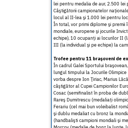
lei pentru medalia de aur, 2.500 lei 
Câştigătorii campionatelor naţionale 
locul al II-lea şi 1.000 lei pentru loc
În total, vor primi diplome şi premii
mondiale, europene şi jocurile Invict
echipe), 10 ocupanţi ai locurilor II (l
III (la individual şi pe echipe) la c
Trofee pentru 11 braşoveni de e
În cadrul Galei Sportului braşovean,
lungul timpului la Jocurile Olimpice
vorba despre Ion Ţiriac, Marius Lăcă
câştigător al Cupei Campionilor Eur
Cosac (semifinalist în proba de dubl
Rareş Dumitrescu (medaliaţi olimpici
Ferariu (cel mai bun voleibalist ro
şi dublu medaliat cu bronz la mondia
(handbalişti campioni mondiali şi me
Morcov (medalie de bonz la lupte, l