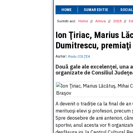
HOME
SUMAR EDITIE
SOCIAL
Sunteti aici:
Home
//
Arhiva
//
2018
//
Ed
Ion Ţiriac, Marius Lă
Dumitrescu, premiaţi
Autor:
Radu COLŢEA
Două gale ale excelenţei, una a 
organizate de Consiliul Judeţ
A devenit o tradiţie ca la final de 
merituoşi elevi şi profesori, precum ş
Spre deosebire de anii anteriori, câ
sportivi, anul acesta vor fi organiz
desfăşura joi, la Centrul Cultural Re