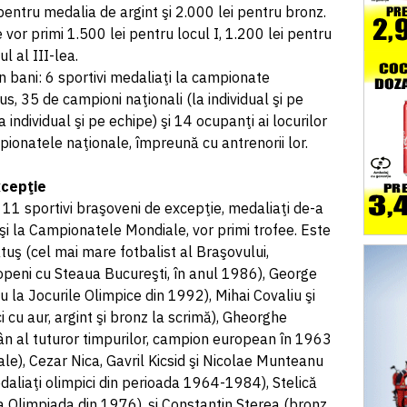
pentru medalia de argint şi 2.000 lei pentru bronz.
vor primi 1.500 lei pentru locul I, 1.200 lei pentru
ul al III-lea.
 în bani: 6 sportivi medaliaţi la campionate
us, 35 de campioni naţionali (la individual şi pe
a individual şi pe echipe) şi 14 ocupanţi ai locurilor
ampionatele naţionale, împreună cu antrenorii lor.
xcepţie
 11 sportivi braşoveni de excepţie, medaliaţi de-a
 şi la Campionatele Mondiale, vor primi trofee. Este
tuş (cel mai mare fotbalist al Braşovului,
openi cu Steaua Bucureşti, în anul 1986), George
u la Jocurile Olimpice din 1992), Mihai Covaliu şi
 cu aur, argint şi bronz la scrimă), Gheorghe
mân al tuturor timpurilor, campion european în 1963
le), Cezar Nica, Gavril Kicsid şi Nicolae Munteanu
daliaţi olimpici din perioada 1964-1984), Stelică
a Olimpiada din 1976), şi Constantin Sterea (bronz