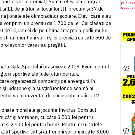
orii lor vor fi premiaţi. Sunt 6 elevi ocupanţi ai
I şi 11 deţinători ai locurilor III, precum şi 37 de
 naţionale ale olimpiadelor şcolare. Elevii care s-au
e vor primi un premiu de 1.700 de lei. Cei clasaţi pe
00 de lei, iar cei de pe ultima treaptă a podiumului
 obţinut menţiuni vor fi şi ei premiaţi cu câte 500 de
 profesorilor care i-au pregătit.
mată Gala Sportului braşovean 2018. Evenimentul
lorii sportive ale judeţului nostru, a
 care organizează competiţii de anvergură în
le şi judeţene şi a susţinătorilor de seamă ai
entul va fi prezentat de cunoscutul crainic TV
onate mondiale şi jocurile Invictus, Consiliul
 cât şi antrenorii, cu câte 3.500 lei pentru
int şi 2.500 lei pentru bronz. Pentru rezultatele
ât sportivii, cât şi antrenorii vor primi câte 3.000