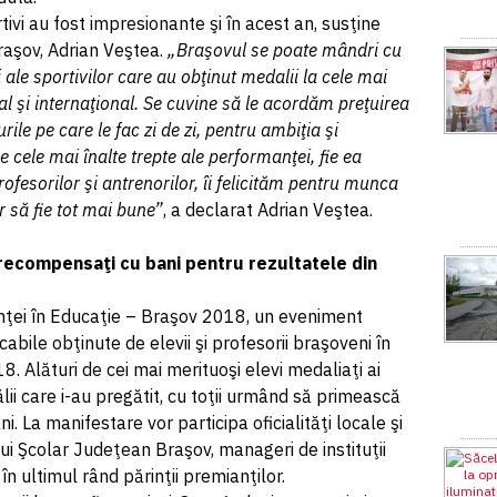
tivi au fost impresionante şi în acest an, susţine
raşov, Adrian Veştea.
„Braşovul se poate mândri cu
i ale sportivilor care au obţinut medalii la cele mai
al şi internaţional. Se cuvine să le acordăm preţuirea
rile pe care le fac zi de zi, pentru ambiţia şi
 cele mai înalte trepte ale performanţei, fie ea
fesorilor şi antrenorilor, îi felicităm pentru munca
r să fie tot mai bune”
, a declarat Adrian Veştea.
, recompensaţi cu bani pentru rezultatele din
nţei în Educaţie – Braşov 2018, un eveniment
ile obţinute de elevii şi profesorii braşoveni în
. Alături de cei mai merituoşi elevi medaliaţi ai
lii care i-au pregătit, cu toţii urmând să primească
. La manifestare vor participa oficialităţi locale şi
i Şcolar Judeţean Braşov, manageri de instituţii
în ultimul rând părinţii premianţilor.