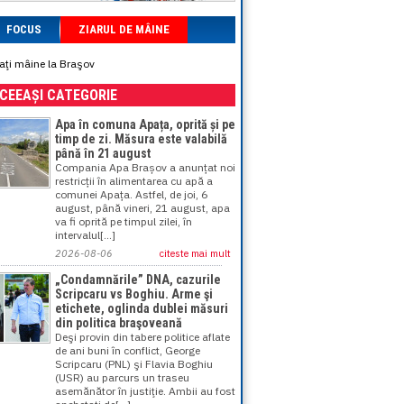
FOCUS
ZIARUL DE MÂINE
iaţi mâine la Braşov
ACEEAȘI CATEGORIE
Apa în comuna Apața, oprită și pe
timp de zi. Măsura este valabilă
până în 21 august
Compania Apa Brașov a anunțat noi
restricții în alimentarea cu apă a
comunei Apața. Astfel, de joi, 6
august, până vineri, 21 august, apa
va fi oprită pe timpul zilei, în
intervalul[...]
2026-08-06
citeste mai mult
„Condamnările” DNA, cazurile
Scripcaru vs Boghiu. Arme şi
etichete, oglinda dublei măsuri
din politica braşoveană
Deşi provin din tabere politice aflate
de ani buni în conflict, George
Scripcaru (PNL) şi Flavia Boghiu
(USR) au parcurs un traseu
asemănător în justiţie. Ambii au fost