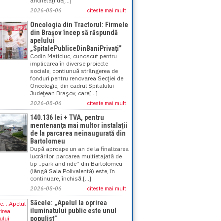
anchetaţi de[...]
2026-08-06
citeste mai mult
Oncologia din Tractorul: Firmele
din Braşov încep să răspundă
apelului
„SpitalePubliceDinBaniPrivaţi”
Codin Maticiuc, cunoscut pentru
implicarea în diverse proiecte
sociale, contiunuă strângerea de
fonduri pentru renovarea Secţiei de
Oncologie, din cadrul Spitalului
Judeţean Braşov, care[...]
2026-08-06
citeste mai mult
140.136 lei + TVA, pentru
mentenanţa mai multor instalaţii
de la parcarea neinaugurată din
Bartolomeu
După aproape un an de la finalizarea
lucrărilor, parcarea multietajată de
tip „park and ride” din Bartolomeu
(lângă Sala Polivalentă) este, în
continuare, închisă.[...]
2026-08-06
citeste mai mult
Săcele: „Apelul la oprirea
iluminatului public este unul
populist”