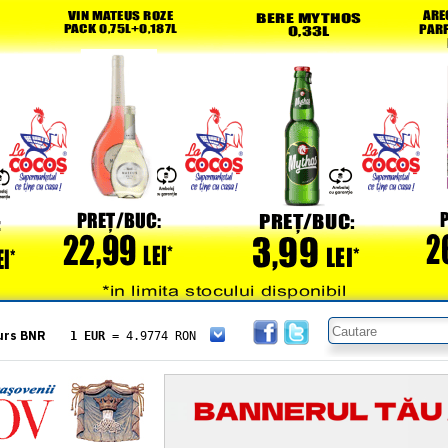
urs BNR
1 EUR
= 4.9774 RON
1 USD
= 4.3833 RON
1 GBP
= 5.8304 RON
1 XAU
= 464.4611 RON
1 AED
= 1.1933 RON
1 AUD
= 2.7957 RON
1 BGN
= 2.5449 RON