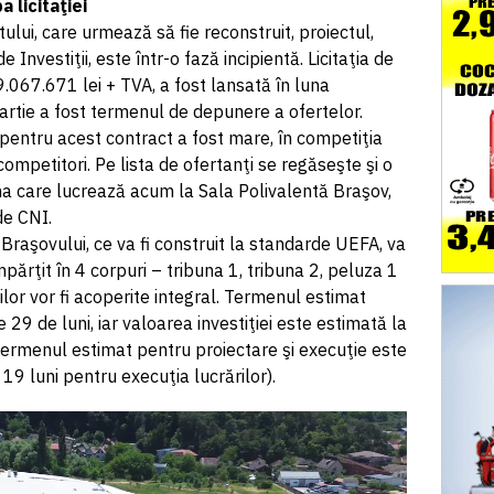
a licitaţiei
ului, care urmează să fie reconstruit, proiectul,
nvestiţii, este într-o fază incipientă. Licitaţia de
9.067.671 lei + TVA, a fost lansată în luna
martie a fost termenul de depunere a ofertelor.
 pentru acest contract a fost mare, în competiţia
ompetitori. Pe lista de ofertanţi se regăseşte şi o
a care lucrează acum la Sala Polivalentă Braşov,
de CNI.
 Braşovului, ce va fi construit la standarde UEFA, va
părţit în 4 corpuri – tribuna 1, tribuna 2, peluza 1
ilor vor fi acoperite integral. Termenul estimat
 29 de luni, iar valoarea investiţiei este estimată la
Termenul estimat pentru proiectare şi execuţie este
 19 luni pentru execuţia lucrărilor).