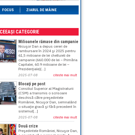
FOCUS
ZIARUL DE MÂINE
ACEEAȘI CATEGORIE
Milioanele rămase din campanie
Nicuşor Dan a depus cereri de
rambursare în 2024 şi 2025 pentru
61,5 milioane de lei cheltuieli de
campanie (660.000 de lei – Primăria
Capitalei, 60.9 milioane de lei –
Prezidenţiale)[...]
2025-07-08
citeste mai mult
Blocaţi pe post
Consiliul Superior al Magistraturii
(CSM) a transmis o scrisoare
deschisă către preşedintele
României, Nicuşor Dan, semnalând
o situaţie gravă şi fără precedent în
sistemul[...]
2025-07-08
citeste mai mult
Două crize
Preşedintele României, Nicuşor Dan,