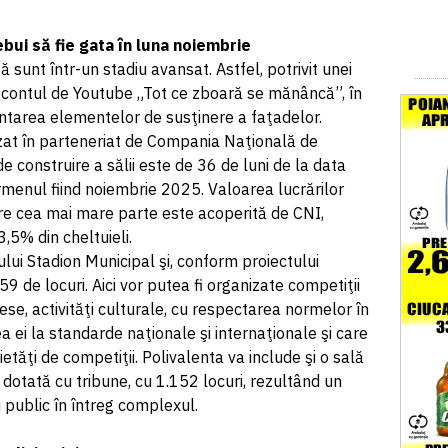
rebui să fie gata în luna noiembrie
tă sunt într-un stadiu avansat. Astfel, potrivit unei
e contul de Youtube „Tot ce zboară se mănâncă”, în
ntarea elementelor de susţinere a faţadelor.
lizat în parteneriat de Compania Naţională de
de construire a sălii este de 36 de luni de la data
ermenul fiind noiembrie 2025. Valoarea lucrărilor
are cea mai mare parte este acoperită de CNI,
3,5% din cheltuieli.
ului Stadion Municipal şi, conform proiectului
9 de locuri. Aici vor putea fi organizate competiţii
ese, activităţi culturale, cu respectarea normelor în
ei la standarde naţionale şi internaţionale şi care
etăţi de competiţii. Polivalenta va include şi o sală
dotată cu tribune, cu 1.152 locuri, rezultând un
 public în întreg complexul.