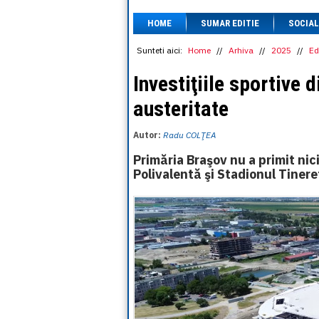
HOME
SUMAR EDITIE
SOCIAL
Sunteti aici:
Home
//
Arhiva
//
2025
//
Ed
Investiţiile sportive 
austeritate
Autor:
Radu COLŢEA
Primăria Braşov nu a primit nic
Polivalentă şi Stadionul Tinere