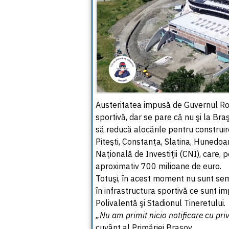
Austeritatea impusă de Guvernul Româ
sportivă, dar se pare că nu şi la Braş
să reducă alocările pentru construir
Piteşti, Constanţa, Slatina, Hunedo
Naţională de Investiţii (CNI), care, 
aproximativ 700 milioane de euro.
Totuşi, în acest moment nu sunt semn
în infrastructura sportivă ce sunt i
Polivalentă şi Stadionul Tineretului.
„Nu am primit nicio notificare cu privi
cuvânt al Primăriei Braşov.