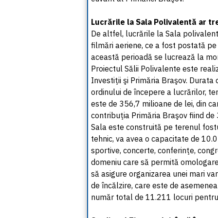
Lucrările la Sala Polivalentă ar t
De altfel, lucrările la Sala polivalen
filmări aeriene, ce a fost postată p
această perioadă se lucrează la mo
Proiectul Sălii Polivalente este rea
Investiţii şi Primăria Braşov. Durata 
ordinului de începere a lucrărilor, t
este de 356,7 milioane de lei, din c
contribuţia Primăria Braşov fiind de 
Sala este construită pe terenul fost
tehnic, va avea o capacitate de 10.05
sportive, concerte, conferinţe, congr
domeniu care să permită omologarea 
să asigure organizarea unei mari vari
de încălzire, care este de asemenea 
număr total de 11.211 locuri pentru