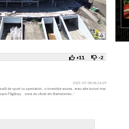
+11
-2
2025-07-08 06:24:29
 de sport cu spectatori...o investiție aiurea...erau alte lucruri mai
spre Făgăraș... zona de căcat din Bartolomeu...'