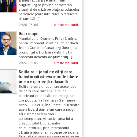
a anunţat că a semnat marţi, 4
august, legea privind declararea
situaţiei de criză pe piaţa produselor
petroliere (care intruduce o reducere
dinamică[...]
2026-08-05
citeste mai mult
Doar ciupit
Mandatul lui Dominic Fritz rămâne,
pentru moment, neatins, chiar dacă
Înalta Curte de Casaţie şi Justiţie a
pronunţat o hotărâre definitivă în
procesul deschis de primarul[...]
2026-08-05
citeste mai mult
Solitaire – jocul de cărți care
transformă câteva minute libere
într-o experiență relaxantă
Solitaire este unul dintre acele jocuri
de cărți care rămâne la fel de
captivant ori de câte ori este jucat.
Era popular în Franța și Germania
secolului XVIII, însă este unul dintre
acele board game-uri care a reușit
să cucerească și omul
contemporan. Atractivitatea lui a
crescut odată cu apariția
calculatorului, prin intermediul
căruia a ajuns la milioane persoane.
Știai că Solitaire se poate juca cu un