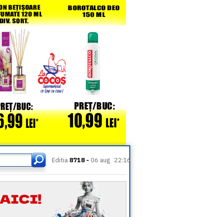
Editia
8718 -
06 aug
22:16