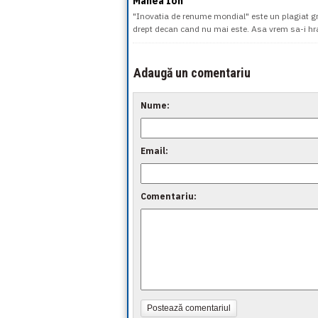
Manea Ion
"Inovatia de renume mondial" este un plagiat gri
drept decan cand nu mai este. Asa vrem sa-i hra
Adaugă un comentariu
Nume:
Email:
Comentariu:
Postează comentariul