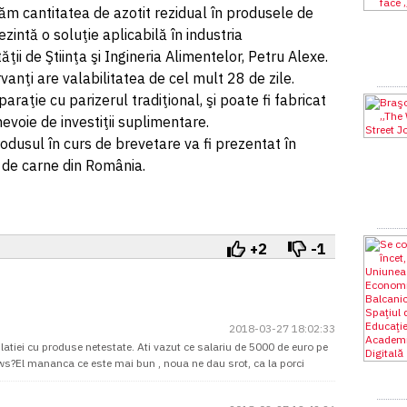
uăm cantitatea de azotit rezidual în produsele de
zintă o soluţie aplicabilă în industria
ii de Ştiinţa şi Ingineria Alimentelor, Petru Alexe.
vanţi are valabilitatea de cel mult 28 de zile.
araţie cu parizerul tradiţional, şi poate fi fabricat
 nevoie de investiţii suplimentare.
 produsul în curs de brevetare va fi prezentat în
r de carne din România.
+2
-1
2018-03-27 18:02:33
tiei cu produse netestate. Ati vazut ce salariu de 5000 de euro pe
ws?El mananca ce este mai bun , noua ne dau srot, ca la porci