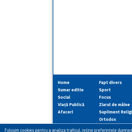
Home
Fapt divers
Sumar editie
Sport
Social
Focus
Viață Publică
Ziarul de mâine
Afaceri
Supliment Relig
Ortodox
Folosim cookies pentru a analiza traficul, reţine preferinţele dumne