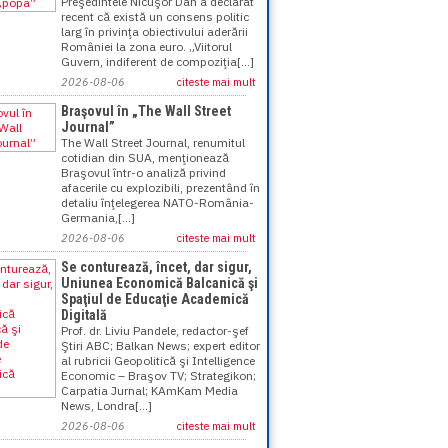
Preşedintele Nicuşor Dan a declarat
recent că există un consens politic
larg în privinţa obiectivului aderării
României la zona euro. „Viitorul
Guvern, indiferent de compoziţia[...]
2026-08-06
citeste mai mult
Braşovul în „The Wall Street
Journal”
The Wall Street Journal, renumitul
cotidian din SUA, menţionează
Braşovul într-o analiză privind
afacerile cu explozibili, prezentând în
detaliu înţelegerea NATO-România-
Germania,[...]
2026-08-06
citeste mai mult
Se conturează, încet, dar sigur,
Uniunea Economică Balcanică şi
Spaţiul de Educaţie Academică
Digitală
Prof. dr. Liviu Pandele, redactor-şef
Ştiri ABC; Balkan News; expert editor
al rubricii Geopolitică şi Intelligence
Economic – Braşov TV; Strategikon;
Carpatia Jurnal; KAmKam Media
News, Londra[...]
2026-08-06
citeste mai mult