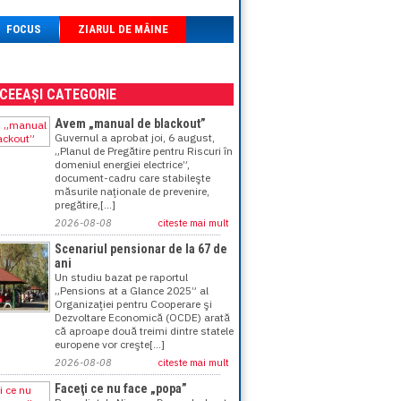
FOCUS
ZIARUL DE MÂINE
ACEEAȘI CATEGORIE
Avem „manual de blackout”
Guvernul a aprobat joi, 6 august,
„Planul de Pregătire pentru Riscuri în
domeniul energiei electrice”,
document-cadru care stabileşte
măsurile naţionale de prevenire,
pregătire,[...]
2026-08-08
citeste mai mult
Scenariul pensionar de la 67 de
ani
Un studiu bazat pe raportul
„Pensions at a Glance 2025” al
Organizaţiei pentru Cooperare şi
Dezvoltare Economică (OCDE) arată
că aproape două treimi dintre statele
europene vor creşte[...]
2026-08-08
citeste mai mult
Faceţi ce nu face „popa”