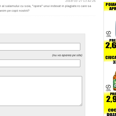
2018-03-27 13:42:26
 al salamului cu soia, "opera" unui indexat in plagiate.ro care sa
nim pe copii nostrii?
(nu va aparea pe site)