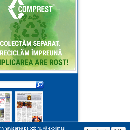
in navigarea pe bzb.ro, vă exprimați