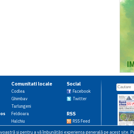
Comunitati locale
Social
Codlea
Facebook
Ghimbav
Twitter
Tarlungeni
RSS
ios
Feldioara
Halchiu
RSS Feed
avoastră şi pentru a vă îmbunătăți experiența generală pe acest site. Pr