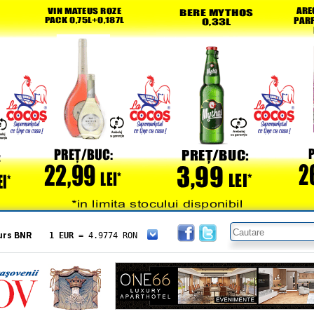
urs BNR
1 EUR
= 4.9774 RON
1 USD
= 4.3833 RON
1 GBP
= 5.8304 RON
1 XAU
= 464.4611 RON
1 AED
= 1.1933 RON
1 AUD
= 2.7957 RON
1 BGN
= 2.5449 RON