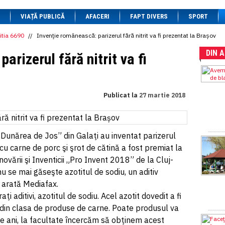
1 BRL
= 0.7714 RON
VIAȚĂ PUBLICĂ
1 CAD
= 3.1559 RON
AFACERI
FAPT DIVERS
SPORT
1 CHF
= 5.2813 RON
1 CNY
= 0.6015 RON
itia 6690
//
Invenţie românească: parizerul fără nitrit va fi prezentat la Brașov
1 CZK
= 0.1993 RON
DIN 
1 DKK
= 0.6668 RON
arizerul fără nitrit va fi
1 EGP
= 0.0860 RON
1 HUF
= 1.2223 RON
1 INR
= 0.0513 RON
1 JPY
= 3.0556 RON
Publicat la
27 martie 2018
1 KRW
= 0.3047 RON
1 MDL
= 0.2538 RON
1 MXN
= 0.2227 RON
1 NOK
= 0.4191 RON
1 NZD
= 2.6097 RON
„Dunărea de Jos” din Galaţi au inventat parizerul
1 PLN
= 1.1646 RON
 cu carne de porc şi şrot de cătină a fost premiat la
1 RSD
= 0.0425 RON
novării şi Inventicii „Pro Invent 2018” de la Cluj-
1 RUB
= 0.0530 RON
1 SEK
= 0.4526 RON
 se mai găseşte azotitul de sodiu, un aditiv
1 TRY
= 0.1141 RON
i, arată Mediafax.
1 UAH
= 0.1048 RON
ţi aditivi, azotitul de sodiu. Acel azotit dovedit a fi
1 XDR
= 5.9383 RON
1 ZAR
= 0.2318 RON
 din clasa de produse de carne. Poate produsul va
de ani, la facultate încercăm să obţinem acest