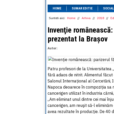
HOME
SUMAR EDITIE
SOCIAL
Sunteti aici:
Home
//
Arhiva
//
2018
//
Ed
Invenţie românească: p
prezentat la Brașov
Autor:
Patru profesori de la Universitatea 
fără adaos de nitrit. Alimentul făcut
Salonul Internaţional al Cercetării, I
Napoca deoarece în compoziţia sa nu
cancerigen utilizat în industria cărni
„Am eliminat unul dintre cei mai înjura
cancerigen, am reuşit să-l eliminăm
avea rezultate în producţie. De 40 