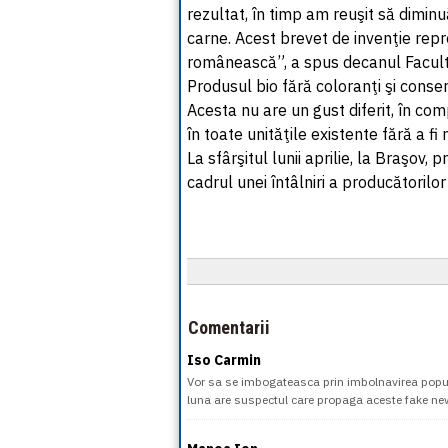
rezultat, în timp am reuşit să dimin
carne. Acest brevet de invenţie repre
românească”, a spus decanul Facultăţ
Produsul bio fără coloranţi şi conser
Acesta nu are un gust diferit, în comp
în toate unităţile existente fără a fi
La sfârşitul lunii aprilie, la Braşov,
cadrul unei întâlniri a producătorilo
Comentarii
Iso Carmin
Vor sa se imbogateasca prin imbolnavirea popula
luna are suspectul care propaga aceste fake ne