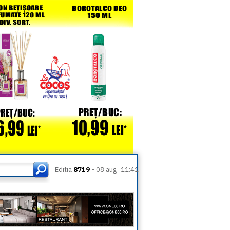
Editia
8719 -
08 aug
11:41