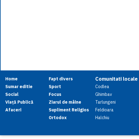
Comunitati locale
Home
Fapt divers
Sumar editie
Sport
Codlea
Social
Focus
Ghimbav
Viață Publică
Ziarul de mâine
Tarlungeni
Afaceri
Supliment Religios
Feldioara
Ortodox
Halchiu