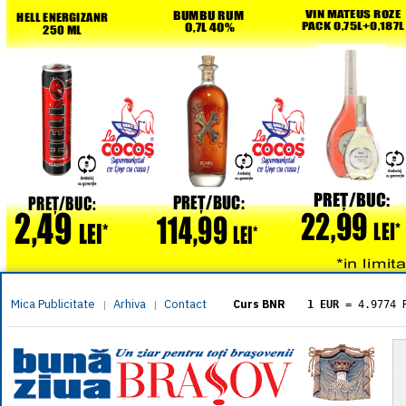
Mica Publicitate
Arhiva
Contact
|
|
Curs BNR
1 EUR
= 4.9774 
1 USD
= 4.3833 
1 GBP
= 5.8304 
1 XAU
= 464.461
1 AED
= 1.1933 
1 AUD
= 2.7957 
1 BGN
= 2.5449 