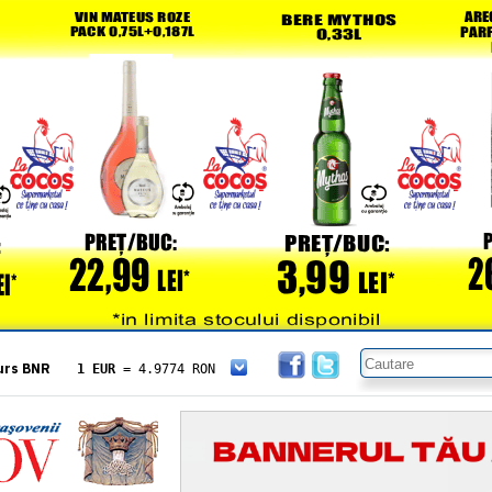
urs BNR
1 EUR
= 4.9774 RON
1 USD
= 4.3833 RON
1 GBP
= 5.8304 RON
1 XAU
= 464.4611 RON
1 AED
= 1.1933 RON
1 AUD
= 2.7957 RON
1 BGN
= 2.5449 RON