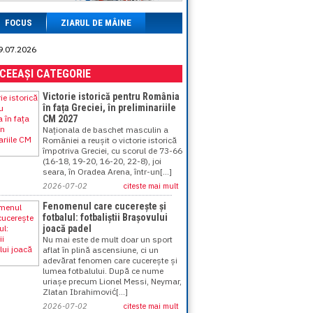
FOCUS
ZIARUL DE MÂINE
09.07.2026
ACEEAȘI CATEGORIE
Victorie istorică pentru România
în fața Greciei, în preliminariile
CM 2027
Naționala de baschet masculin a
României a reușit o victorie istorică
împotriva Greciei, cu scorul de 73-66
(16-18, 19-20, 16-20, 22-8), joi
seara, în Oradea Arena, într-un[...]
2026-07-02
citeste mai mult
Fenomenul care cucerește și
fotbalul: fotbaliștii Brașovului
joacă padel
Nu mai este de mult doar un sport
aflat în plină ascensiune, ci un
adevărat fenomen care cucerește și
lumea fotbalului. După ce nume
uriașe precum Lionel Messi, Neymar,
Zlatan Ibrahimović[...]
2026-07-02
citeste mai mult