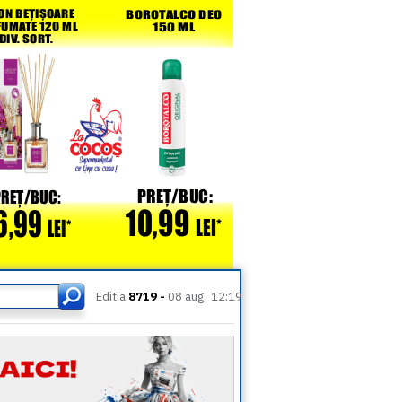
Editia
8719 -
08 aug
12:19