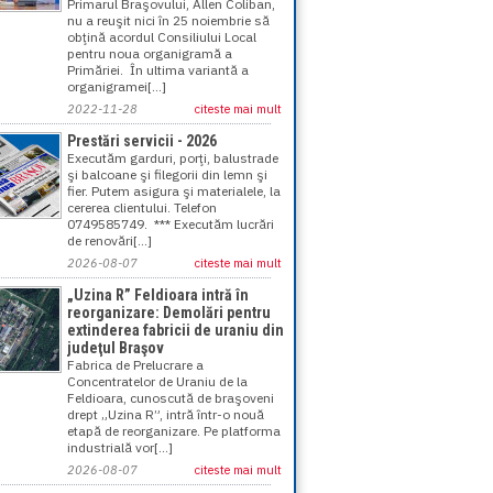
Primarul Braşovului, Allen Coliban,
nu a reuşit nici în 25 noiembrie să
obţină acordul Consiliului Local
pentru noua organigramă a
Primăriei. În ultima variantă a
organigramei[...]
2022-11-28
citeste mai mult
Prestări servicii - 2026
Executăm garduri, porţi, balustrade
şi balcoane şi filegorii din lemn şi
fier. Putem asigura şi materialele, la
cererea clientului. Telefon
0749585749. *** Executăm lucrări
de renovări[...]
2026-08-07
citeste mai mult
„Uzina R” Feldioara intră în
reorganizare: Demolări pentru
extinderea fabricii de uraniu din
judeţul Braşov
Fabrica de Prelucrare a
Concentratelor de Uraniu de la
Feldioara, cunoscută de braşoveni
drept „Uzina R”, intră într-o nouă
etapă de reorganizare. Pe platforma
industrială vor[...]
2026-08-07
citeste mai mult