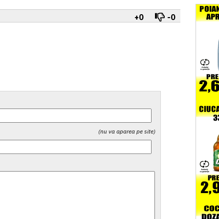
+0
-0
(nu va aparea pe site)