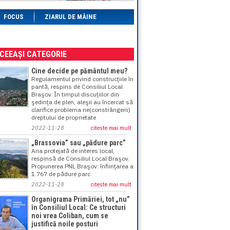
FOCUS
ZIARUL DE MÂINE
ACEEAȘI CATEGORIE
Cine decide pe pământul meu?
Regulamentul privind construcţiile în
pantă, respins de Consiliul Local
Braşov. În timpul discuţiilor din
şedinţa de plen, aleşii au încercat să
clarifice problema ne(constrângerii)
dreptului de proprietate
2022-11-28
citeste mai mult
„Brassovia” sau „pădure parc”
Aria protejată de interes local,
respinsă de Consiliul Local Braşov.
Propunerea PNL Braşov: înfiinţarea a
1.767 de pădure parc
2022-11-28
citeste mai mult
Organigrama Primăriei, tot „nu”
în Consiliul Local: Ce structuri
noi vrea Coliban, cum se
justifică noile posturi