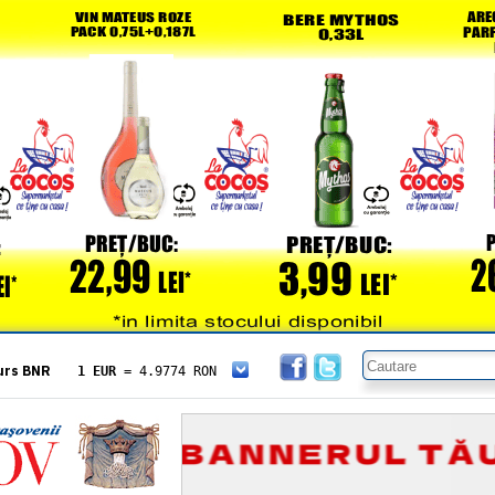
urs BNR
1 EUR
= 4.9774 RON
1 USD
= 4.3833 RON
1 GBP
= 5.8304 RON
1 XAU
= 464.4611 RON
1 AED
= 1.1933 RON
1 AUD
= 2.7957 RON
1 BGN
= 2.5449 RON