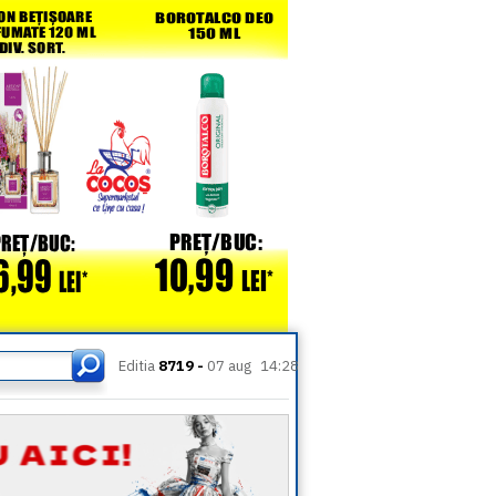
Editia
8719 -
07 aug
14:28