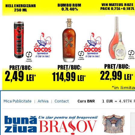
Mica Publicitate
Arhiva
Contact
|
|
Curs BNR
1 EUR
= 4.9774 
1 USD
= 4.3833 
1 GBP
= 5.8304 
1 XAU
= 464.461
1 AED
= 1.1933 
1 AUD
= 2.7957 
1 BGN
= 2.5449 