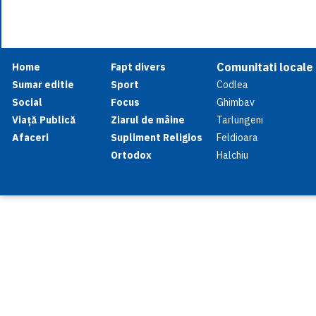
Comunitati locale
Home
Fapt divers
Sumar editie
Sport
Codlea
Social
Focus
Ghimbav
Viață Publică
Ziarul de mâine
Tarlungeni
Afaceri
Supliment Religios
Feldioara
Ortodox
Halchiu