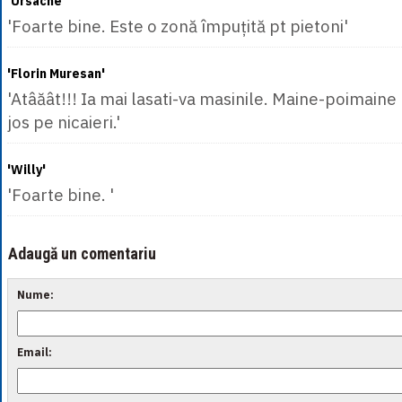
'Ursache '
'Foarte bine. Este o zonă împuțită pt pietoni'
'Florin Muresan'
'Atâăât!!! Ia mai lasati-va masinile. Maine-poimain
jos pe nicaieri.'
'Willy'
'Foarte bine. '
Adaugă un comentariu
Nume:
Email: