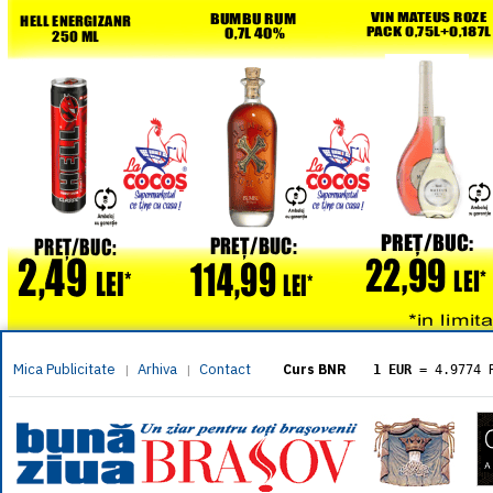
Mica Publicitate
Arhiva
Contact
|
|
Curs BNR
1 EUR
= 4.9774 
1 USD
= 4.3833 
1 GBP
= 5.8304 
1 XAU
= 464.461
1 AED
= 1.1933 
1 AUD
= 2.7957 
1 BGN
= 2.5449 