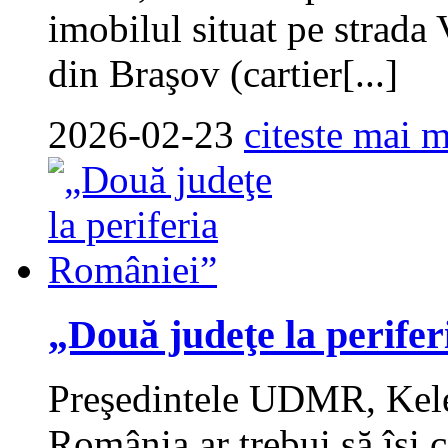
imobilul situat pe strada 
din Braşov (cartier[...]
2026-02-23
citeste mai m
„Două judeţe la perife
Preşedintele UDMR, Kele
România ar trebui să îşi 