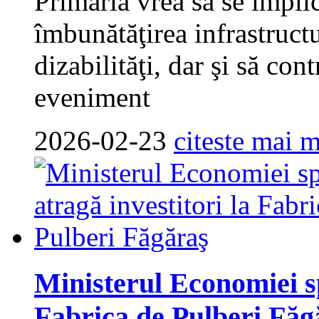
Primăria vrea să se impli
îmbunătăţirea infrastruct
dizabilităţi, dar şi să con
eveniment
2026-02-23
citeste mai m
Ministerul Economiei sp
Fabrica de Pulberi Făg