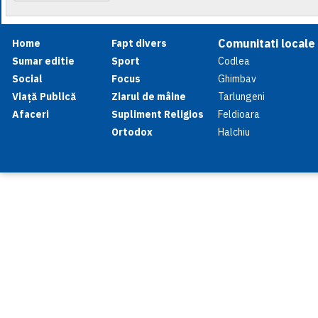
Comunitati locale
Home
Fapt divers
Sumar editie
Sport
Codlea
Social
Focus
Ghimbav
Viață Publică
Ziarul de mâine
Tarlungeni
Afaceri
Supliment Religios
Feldioara
Ortodox
Halchiu