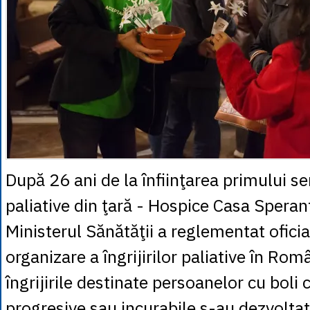
După 26 ani de la înfiinţarea primului serv
paliative din ţară - Hospice Casa Speran
Ministerul Sănătăţii a reglementat ofici
organizare a îngrijirilor paliative în Ro
îngrijirile destinate persoanelor cu boli 
progresive sau incurabile s-au dezvoltat