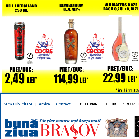
Mica Publicitate
Arhiva
Contact
|
|
Curs BNR
1 EUR
= 4.9774 
1 USD
= 4.3833 
1 GBP
= 5.8304 
1 XAU
= 464.461
1 AED
= 1.1933 
1 AUD
= 2.7957 
1 BGN
= 2.5449 