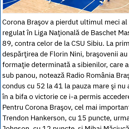
Corona Braşov a pierdut ultimul meci al
regulat în Liga Naţională de Baschet Ma
89, contra celor de la CSU Sibiu. La pr
despărţirea de Florin Nini, braşovenii au 
formaţie determinată a sibienilor, care a
sub panou, notează Radio România Bra
condus cu 52 la 41 la pauza mare şi nu
în a bifa o victorie ce i-a permis acceder
Pentru Corona Braşov, cel mai important 
Trendon Hankerson, cu 15 puncte, urmat
Johnson, cu 12 puncte, şi Mihai Măciucă