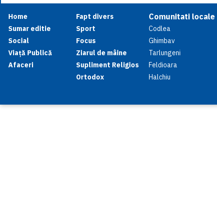
Comunitati locale
Home
Fapt divers
Sumar editie
Sport
Codlea
Social
Focus
Ghimbav
Viață Publică
Ziarul de mâine
Tarlungeni
Afaceri
Supliment Religios
Feldioara
Ortodox
Halchiu