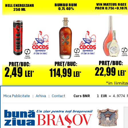
Mica Publicitate
Arhiva
Contact
|
|
Curs BNR
1 EUR
= 4.9774 
1 USD
= 4.3833 
1 GBP
= 5.8304 
1 XAU
= 464.461
1 AED
= 1.1933 
1 AUD
= 2.7957 
1 BGN
= 2.5449 