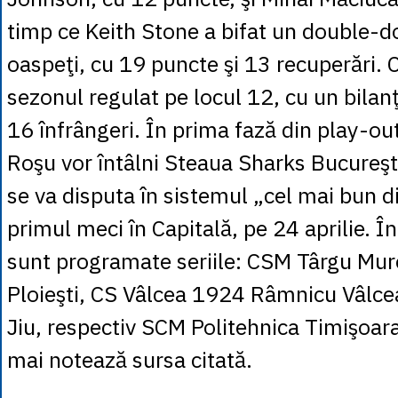
timp ce Keith Stone a bifat un double-d
oaspeţi, cu 19 puncte şi 13 recuperări. 
sezonul regulat pe locul 12, cu un bilanţ 
16 înfrângeri. În prima fază din play-out
Roşu vor întâlni Steaua Sharks Bucureşti,
se va disputa în sistemul „cel mai bun di
primul meci în Capitală, pe 24 aprilie. Î
sunt programate seriile: CSM Târgu Mure
Ploieşti, CS Vâlcea 1924 Râmnicu Vâlc
Jiu, respectiv SCM Politehnica Timişoar
mai notează sursa citată.