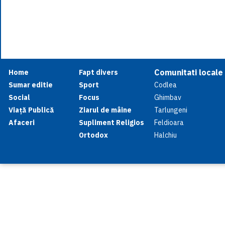
Comunitati locale
Home
Fapt divers
Sumar editie
Sport
Codlea
Social
Focus
Ghimbav
Viață Publică
Ziarul de mâine
Tarlungeni
Afaceri
Supliment Religios
Feldioara
Ortodox
Halchiu