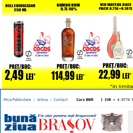
Mica Publicitate
Arhiva
Contact
|
|
Curs BNR
1 EUR
= 4.9774 
1 USD
= 4.3833 
1 GBP
= 5.8304 
1 XAU
= 464.461
1 AED
= 1.1933 
1 AUD
= 2.7957 
1 BGN
= 2.5449 