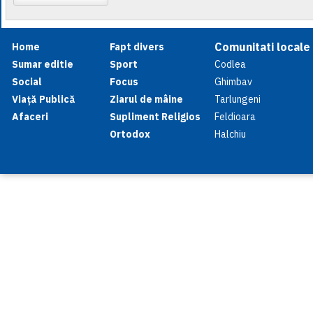
Comunitati locale
Home
Fapt divers
Sumar editie
Sport
Codlea
Social
Focus
Ghimbav
Viață Publică
Ziarul de mâine
Tarlungeni
Afaceri
Supliment Religios
Feldioara
Ortodox
Halchiu