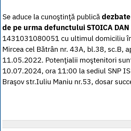
Se aduce la cunoştinţă publică
dezbater
de pe urma defunctului STOICA DA
1431031080051 cu ultimul domiciliu în 
Mircea cel Bătrân nr. 43A, bl.38, sc.B, a
11.05.2022. Potenţialii moştenitori sunt
10.07.2024, ora 11:00 la sediul SNP I
Braşov str.Iuliu Maniu nr.53, dosar suc