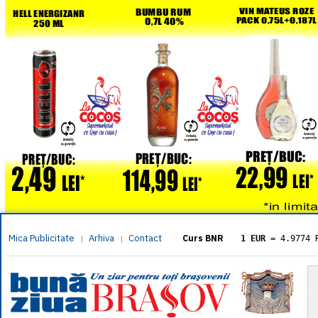
Mica Publicitate
Arhiva
Contact
|
|
Curs BNR
1 EUR
= 4.9774 
1 USD
= 4.3833 
1 GBP
= 5.8304 
1 XAU
= 464.461
1 AED
= 1.1933 
1 AUD
= 2.7957 
1 BGN
= 2.5449 