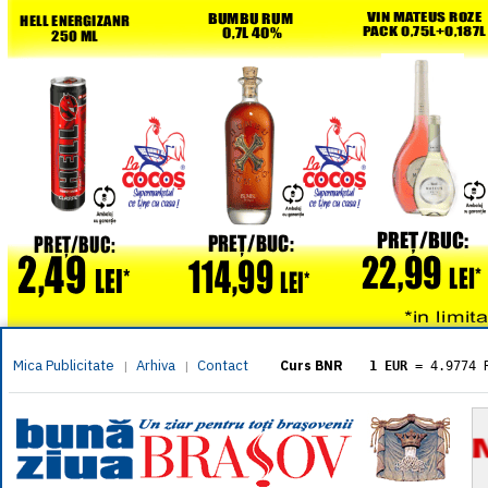
Mica Publicitate
Arhiva
Contact
|
|
Curs BNR
1 EUR
= 4.9774 
1 USD
= 4.3833 
1 GBP
= 5.8304 
1 XAU
= 464.461
1 AED
= 1.1933 
1 AUD
= 2.7957 
1 BGN
= 2.5449 