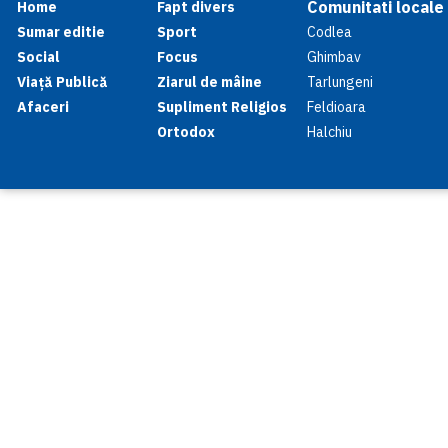
Comunitati locale
Home
Fapt divers
Sumar editie
Sport
Codlea
Social
Focus
Ghimbav
Viață Publică
Ziarul de mâine
Tarlungeni
Afaceri
Supliment Religios
Feldioara
Ortodox
Halchiu