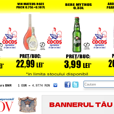
urs BNR
1 EUR
= 4.9774 RON
1 USD
= 4.3833 RON
1 GBP
= 5.8304 RON
1 XAU
= 464.4611 RON
1 AED
= 1.1933 RON
1 AUD
= 2.7957 RON
1 BGN
= 2.5449 RON