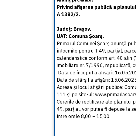
Privind afişarea publică a planulu
A 1382/2.
Judeţ: Braşov.
UAT: Comuna Şoarş.
Primarul Comunei Şoarş anunţă publi
întocmite pentru T 49, parţial, parc
calendaristice conform art. 40 alin 
imobiliare nr. 7/1996, republicată, c
Data de început a afişării: 16.05.20
Data de sfârşit a afişării: 15.06.202
Adresa şi locul afişării publice: Comu
111 şi pe site-ul: www.primariasoars
Cererile de rectificare ale planului 
49, parţial, vor putea fi depuse la s
între orele 8,00 – 15,00.