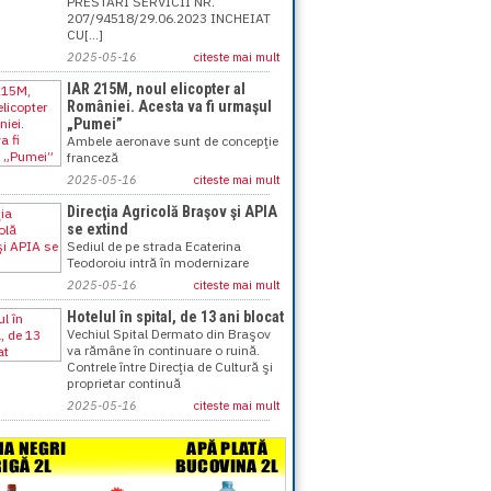
PRESTARI SERVICII NR.
207/94518/29.06.2023 INCHEIAT
CU[...]
2025-05-16
citeste mai mult
IAR 215M, noul elicopter al
României. Acesta va fi urmaşul
„Pumei”
Ambele aeronave sunt de concepţie
franceză
2025-05-16
citeste mai mult
Direcţia Agricolă Braşov şi APIA
se extind
Sediul de pe strada Ecaterina
Teodoroiu intră în modernizare
2025-05-16
citeste mai mult
Hotelul în spital, de 13 ani blocat
Vechiul Spital Dermato din Braşov
va rămâne în continuare o ruină.
Contrele între Direcţia de Cultură şi
proprietar continuă
2025-05-16
citeste mai mult