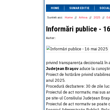
HOME
SUMAR EDITIE
SOCIAL
Sunteti aici:
Home
//
Arhiva
//
2025
//
Ed
Informări publice - 1
Autor:
privind transparenţa decizională în 
Judeţean Braşov
aduce la cunoşti
Proiect de hotărâre privind stabilire
anul 2025.
Procedură dezbatere: 30 de zile lucră
Proiectul de act normativ, mai sus a
pe site-ul Consiliului Judeţean Bra
Proiectul de act normativ se poate 
Serviciul Administraţie Publică, Relaţ