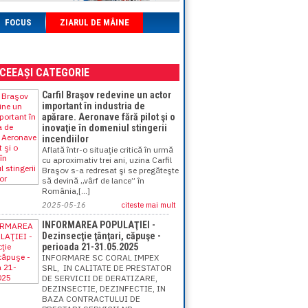
FOCUS
ZIARUL DE MÂINE
ACEEAȘI CATEGORIE
Carfil Braşov redevine un actor
important în industria de
apărare. Aeronave fără pilot şi o
inovaţie în domeniul stingerii
incendiilor
Aflată într-o situaţie critică în urmă
cu aproximativ trei ani, uzina Carfil
Braşov s-a redresat şi se pregăteşte
să devină „vârf de lance” în
România,[...]
2025-05-16
citeste mai mult
INFORMAREA POPULAŢIEI -
Dezinsecţie ţânţari, căpuşe -
perioada 21-31.05.2025
INFORMARE SC CORAL IMPEX
SRL, IN CALITATE DE PRESTATOR
DE SERVICII DE DERATIZARE,
DEZINSECTIE, DEZINFECTIE, IN
BAZA CONTRACTULUI DE