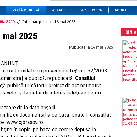
1 BRL
= 0.7714 RON
VIAȚĂ PUBLICĂ
1 CAD
= 3.1559 RON
AFACERI
FAPT DIVERS
SPORT
1 CHF
= 5.2813 RON
1 CNY
= 0.6015 RON
itia 8420
//
Informări publice - 16 mai 2025
1 CZK
= 0.1993 RON
DIN 
1 DKK
= 0.6668 RON
6 mai 2025
1 EGP
= 0.0860 RON
1 HUF
= 1.2223 RON
Publicat la
16 mai 2025
1 INR
= 0.0513 RON
1 JPY
= 3.0556 RON
1 KRW
= 0.3047 RON
ANUNŢ
1 MDL
= 0.2538 RON
În conformitate cu prevederile Legii nr. 52/2003
1 MXN
= 0.2227 RON
1 NOK
= 0.4191 RON
administraţia publică, republicată,
Consiliul
1 NZD
= 2.6097 RON
nţă publică următorul proiect de act normativ:
1 PLN
= 1.1646 RON
a taxelor şi tarifelor de interes judeţean pentru
1 RSD
= 0.0425 RON
1 RUB
= 0.0530 RON
1 SEK
= 0.4526 RON
toare de la data afişării.
1 TRY
= 0.1141 RON
mintit, cu documentaţia de bază, poate fi consultat
1 UAH
= 0.1048 RON
1 XDR
= 5.9383 RON
şov: www.cjbrasov.ro
1 ZAR
= 0.2318 RON
obţine în copie, pe bază de cerere depusă la
ii cu Publicul şi Secretariat ATOP – Bd. Eroilor nr. 5,