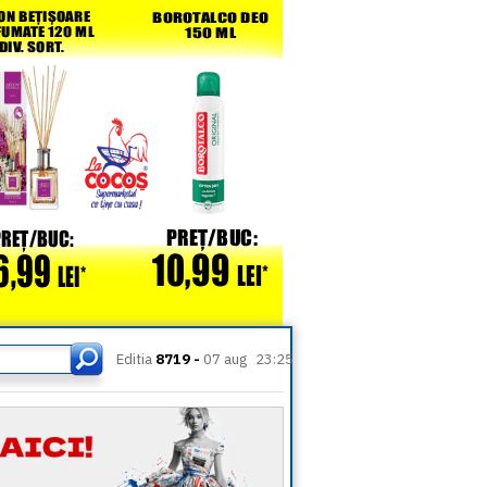
Editia
8719 -
07 aug
23:25