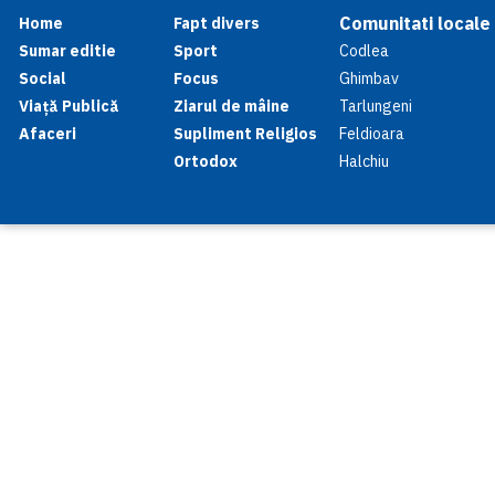
Comunitati locale
Home
Fapt divers
Sumar editie
Sport
Codlea
Social
Focus
Ghimbav
Viață Publică
Ziarul de mâine
Tarlungeni
Afaceri
Supliment Religios
Feldioara
Ortodox
Halchiu