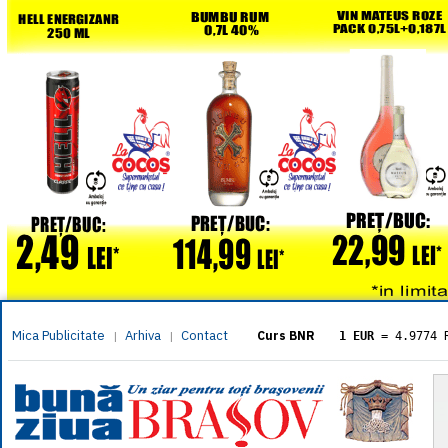
Mica Publicitate
Arhiva
Contact
|
|
Curs BNR
1 EUR
= 4.9774 
1 USD
= 4.3833 
1 GBP
= 5.8304 
1 XAU
= 464.461
1 AED
= 1.1933 
1 AUD
= 2.7957 
1 BGN
= 2.5449 